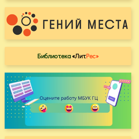
Библиотека
«Лит
Рес»