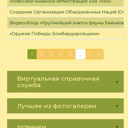
«Классики книжной иллюстрации: Еко Токо»
Создание Организации Объединённых Наций (ОО
Видеообзор «Крупнейший знаток фауны Байкала»
«Оружие Победы: Бомбардировщики»
1
2
3
4
5
…
›
»
Виртуальная справочная
служба
Лучшее из фотогалереи
Новинки