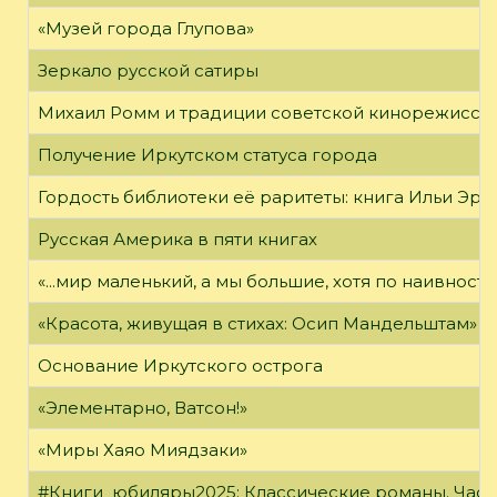
«Музей города Глупова»
Зеркало русской сатиры
Михаил Ромм и традиции советской кинорежиссу
Получение Иркутском статуса города
Гордость библиотеки её раритеты: книга Ильи Эрен
Русская Америка в пяти книгах
«...мир маленький, а мы большие, хотя по наивност
«Красота, живущая в стихах: Осип Мандельштам»
Основание Иркутского острога
«Элементарно, Ватсон!»
«Миры Хаяо Миядзаки»
#Книги_юбиляры2025: Классические романы. Часть