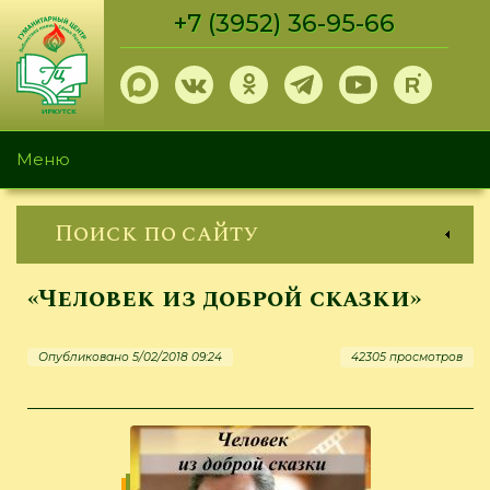
Перейти
+7 (3952) 36-95-66
к
основному
содержанию
Меню
Поиск по сайту
«Человек из доброй сказки»
Опубликовано 5/02/2018 09:24
42305 просмотров