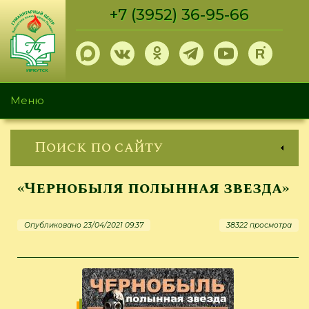
Перейти
+7 (3952) 36-95-66
к
основному
содержанию
Меню
Поиск по сайту
«Чернобыля полынная звезда»
Опубликовано 23/04/2021 09:37
38322 просмотра