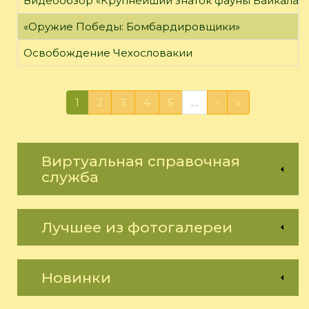
Видеообзор «Крупнейший знаток фауны Байкала»
«Оружие Победы: Бомбардировщики»
Освобождение Чехословакии
1
2
3
4
5
…
›
»
Виртуальная справочная
служба
Лучшее из фотогалереи
Новинки