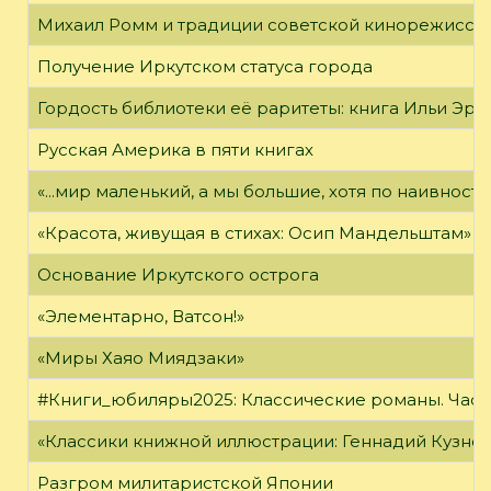
Михаил Ромм и традиции советской кинорежиссу
Получение Иркутском статуса города
Гордость библиотеки её раритеты: книга Ильи Эрен
Русская Америка в пяти книгах
«...мир маленький, а мы большие, хотя по наивност
«Красота, живущая в стихах: Осип Мандельштам»
Основание Иркутского острога
«Элементарно, Ватсон!»
«Миры Хаяо Миядзаки»
#Книги_юбиляры2025: Классические романы. Часть
«Классики книжной иллюстрации: Геннадий Кузне
Разгром милитаристской Японии