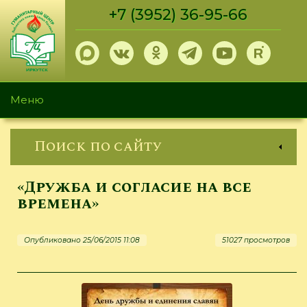
Перейти
+7 (3952) 36-95-66
к
основному
содержанию
Меню
Поиск по сайту
«Дружба и согласие на все
времена»
Опубликовано 25/06/2015 11:08
51027 просмотров