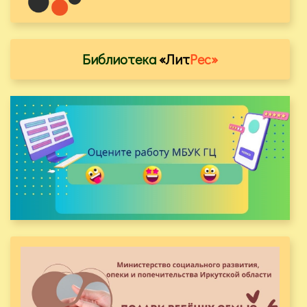
Библиотека
«Лит
Рес»