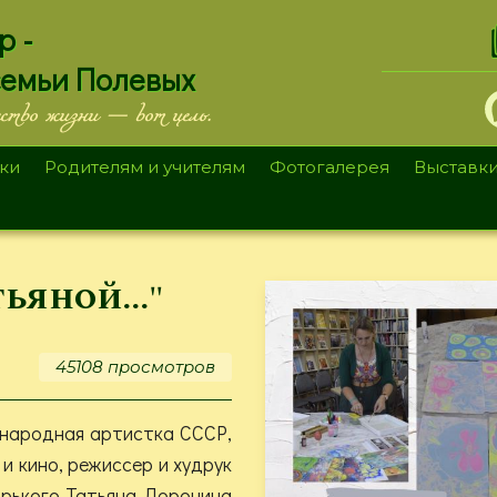
.
р -
семьи Полевых
ество жизни — вот цель.
ки
Родителям и учителям
Фотогалерея
Выставк
ьяной..."
45108 просмотров
 народная артистка СССР,
и кино, режиссер и худрук
рького Татьяна Доронина