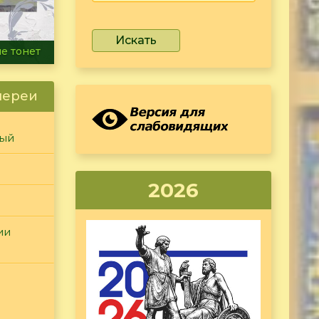
Искать
ammer
лереи
ный
2026
ии