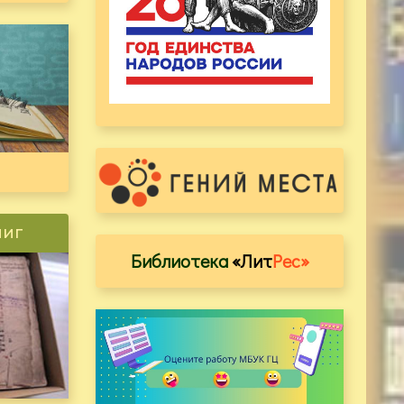
ниг
Библиотека
«Лит
Рес»