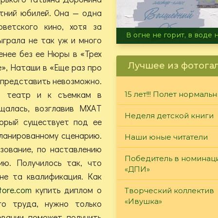
тний юбилей. Она — одна
оветского кино, хотя за
Летние турниры Warh
ыграла не так уж и много
енее без ее Нюры в «Трех
Лучшее из фотога
», Наташи в «Еще раз про
 представить невозможно.
в театр и к съемкам в
15 лет!!! Полет нормаль
щалась, возглавив МХАТ
Неделя детской книги
орый существует под ее
планированному сценарию.
Наши юные читатели
зование, по наставлению
Победитель в номинац
ию. Получилось так, что
«ДПИ»
не та квалификация. Как
tore.com
купить диплом о
Творческий коллектив
«Ивушка»
го труда, нужно только
овании поможет получить