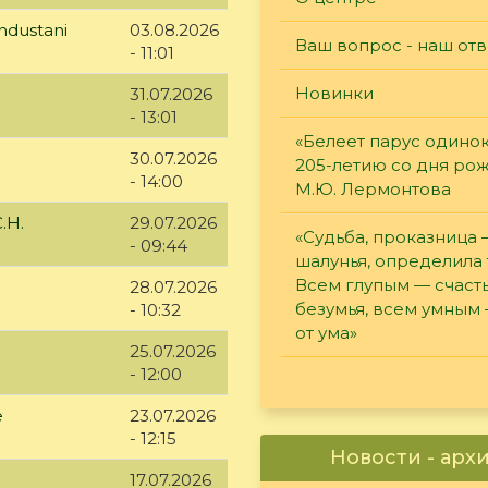
ndustani
03.08.2026
Ваш вопрос - наш отв
- 11:01
Новинки
31.07.2026
- 13:01
«Белеет парус одинок
30.07.2026
205-летию со дня ро
- 14:00
М.Ю. Лермонтова
.Н.
29.07.2026
«Судьба, проказница
- 09:44
шалунья, определила 
Всем глупым — счасть
28.07.2026
безумья, всем умным
- 10:32
от ума»
25.07.2026
- 12:00
е
23.07.2026
- 12:15
Новости - арх
17.07.2026