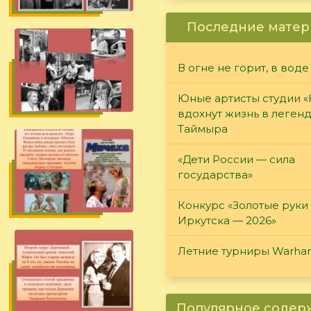
Последние матер
В огне не горит, в воде
Юные артисты студии 
вдохнут жизнь в леген
Таймыра
«Дети России — сила
государства»
Конкурс «Золотые руки
Иркутска — 2026»
Летние турниры Warh
Популярное соде