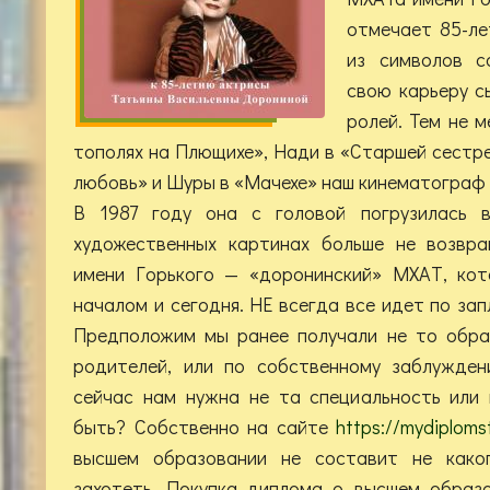
отмечает 85-ле
из символов с
свою карьеру с
ролей. Тем не м
тополях на Плющихе», Нади в «Старшей сестре
любовь» и Шуры в «Мачехе» наш кинематограф
В 1987 году она с головой погрузилась 
художественных картинах больше не возвра
имени Горького — «доронинский» МХАТ, кот
началом и сегодня. НЕ всегда все идет по за
Предположим мы ранее получали не то обра
родителей, или по собственному заблужден
сейчас нам нужна не та специальность или 
быть? Собственно на сайте
https://mydiploms
высшем образовании не составит не како
захотеть. Покупка диплома о высшем образ