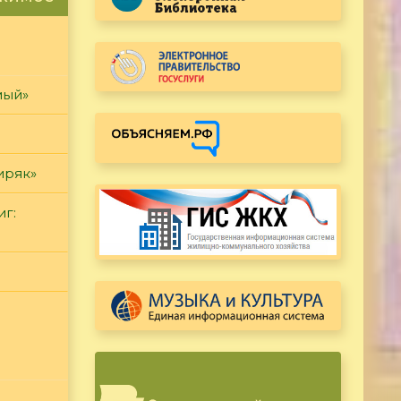
мый»
иряк»
иг: