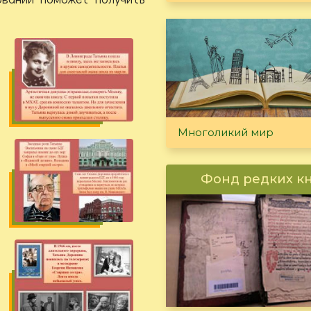
Многоликий мир
Фонд редких к