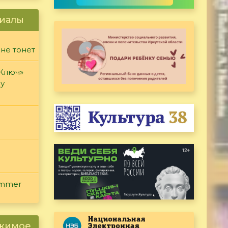
иалы
 не тонет
«Ключ»
ду
ammer
ржимое