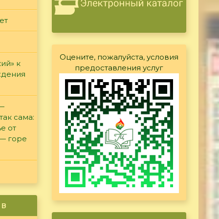
ет
Оцените, пожалуйста, условия
ий» к
предоставления услуг
ждения
 —
так сама:
е от
 — горе
ив