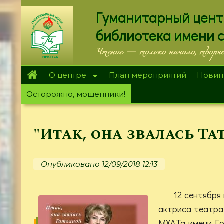
Перейти
Гуманитарный цент
к
основному
библиотека имени 
содержанию
Чтение — только начало, творч
О центре
План мероприятий
Новин
Осторожно, мошенники!
"Итак, она звалась Тат
Опубликовано 12/09/2018 12:13
12 сентября
актриса театра 
МХАТа имени Го