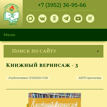
Перейти
+7 (3952) 36-95-66
к
основному
содержанию
Меню
Поиск по сайту
Книжный вернисаж - 3
Опубликовано 11/10/2024 11:00
32573 просмотра