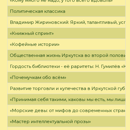
«Кому много не надо, у того всего вдоволь»
Политическая классика
Владимир Жириновский: Яркий, талантливый, усп
«Книжный спринт»
«Кофейные истории»
Общественная жизнь Иркутска во второй половине
Гордость библиотеки - её раритеты: Н. Гумилёв «Кол
«Почемучкам обо всём»
Развитие торговли и купечества в Иркутской губе
«Принимая себя такими, каковы мы есть, мы лиша
«Морские девы: от мифов до современных страни
«Мастер интеллектуальной прозы»