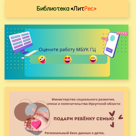
Библиотека
«Лит
Рес»