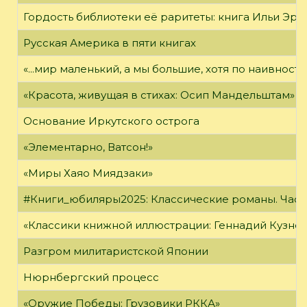
Гордость библиотеки её раритеты: книга Ильи Эрен
Русская Америка в пяти книгах
«...мир маленький, а мы большие, хотя по наивност
«Красота, живущая в стихах: Осип Мандельштам»
Основание Иркутского острога
«Элементарно, Ватсон!»
«Миры Хаяо Миядзаки»
#Книги_юбиляры2025: Классические романы. Часть
«Классики книжной иллюстрации: Геннадий Кузне
Разгром милитаристской Японии
Нюрнбергский процесс
«Оружие Победы: Грузовики РККА»