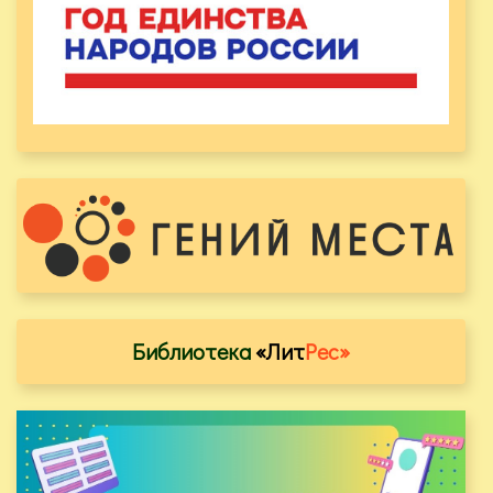
Библиотека
«Лит
Рес»