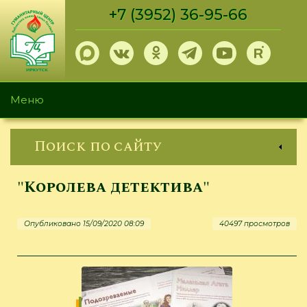
Перейти
+7 (3952) 36-95-66
к
основному
содержанию
Меню
Поиск по сайту
"Королева детектива"
Опубликовано 15/09/2020 08:09
40497 просмотров