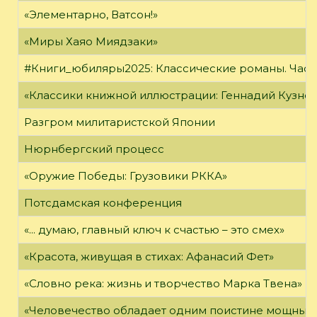
«Элементарно, Ватсон!»
«Миры Хаяо Миядзаки»
#Книги_юбиляры2025: Классические романы. Часть
«Классики книжной иллюстрации: Геннадий Кузне
Разгром милитаристской Японии
Нюрнбергский процесс
«Оружие Победы: Грузовики РККА»
Потсдамская конференция
«... думаю, главный ключ к счастью – это смех»
«Красота, живущая в стихах: Афанасий Фет»
«Словно река: жизнь и творчество Марка Твена»
«Человечество обладает одним поистине мощным о