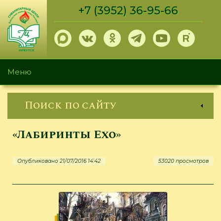
Перейти
+7 (3952) 36-95-66
к
основному
содержанию
Меню
Поиск по сайту
«Лабиринты Ехо»
Опубликовано 21/07/2016 14:42
53020 просмотров