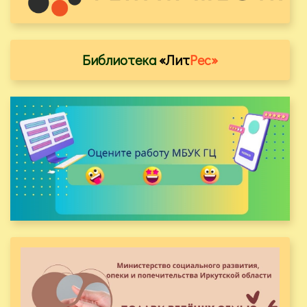
Библиотека
«Лит
Рес»