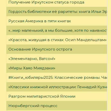
Получение Иркутском статуса города
Гордость библиотеки её раритеты: книга Ильи Эрен
Русская Америка в пяти книгах
«...мир маленький, а мы большие, хотя по наивност
«Красота, живущая в стихах: Осип Мандельштам»
Основание Иркутского острога
«Элементарно, Ватсон!»
«Миры Хаяо Миядзаки»
#Книги_юбиляры2025: Классические романы. Часть
«Классики книжной иллюстрации: Геннадий Кузне
Разгром милитаристской Японии
Нюрнбергский процесс