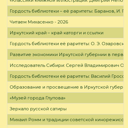
«Классики книжной иллюстрации: Дмитрий Непомн
Гордость библиотеки – её раритеты: Баранов, И. Г
Читаем Михасенко - 2026
Иркутский край – край каторги и ссылки
Гордость библиотеки её раритеты: О. Э. Озаровская 
Развитие экономики Иркутской губернии в первой
Исследователь Сибири: Сергей Владимирович Об
Гордость библиотеки её раритеты: Василий Гроссм
Образование и просвещение в Иркутской губернии
«Музей города Глупова»
Зеркало русской сатиры
Михаил Ромм и традиции советской кинорежиссу