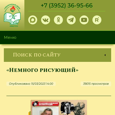
Перейти
+7 (3952) 36-95-66
к
основному
содержанию
Меню
Поиск по сайту
«Немного рисующий»
Опубликовано 15/03/2023 14:00
39015 просмотров