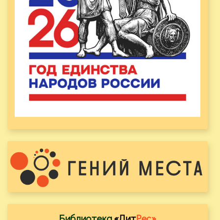
Библиотека
«Лит
Рес»