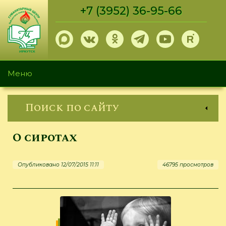
Перейти
+7 (3952) 36-95-66
к
основному
содержанию
Меню
Поиск по сайту
О сиротах
Опубликовано 12/07/2015 11:11
46795 просмотров