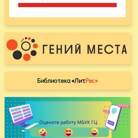
Библиотека
«Лит
Рес»