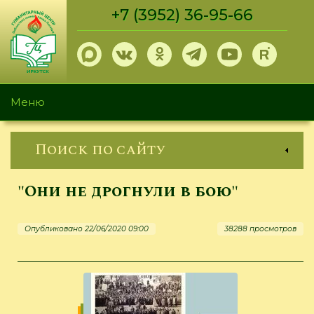
Перейти
+7 (3952) 36-95-66
к
основному
содержанию
Меню
Поиск по сайту
"Они не дрогнули в бою"
Опубликовано 22/06/2020 09:00
38288 просмотров