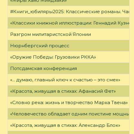
«Миры Хаяо Миядзаки»
#Книги_юбиляры2025: Классические романы. Часть
«Классики книжной иллюстрации: Геннадий Кузне
Разгром милитаристской Японии
Нюрнбергский процесс
«Оружие Победы: Грузовики РККА»
Потсдамская конференция
«... думаю, главный ключ к счастью – это смех»
«Красота, живущая в стихах: Афанасий Фет»
«Словно река: жизнь и творчество Марка Твена»
«Человечество обладает одним поистине мощным о
«Красота, живущая в стихах: Александр Блок»