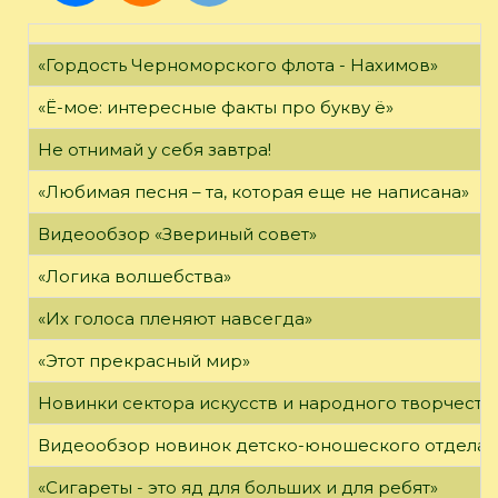
«Гордость Черноморского флота - Нахимов»
«Ё-мое: интересные факты про букву ё»
Не отнимай у себя завтра!
«Любимая песня – та, которая еще не написана»
Видеообзор «Звериный совет»
«Логика волшебства»
«Их голоса пленяют навсегда»
«Этот прекрасный мир»
Новинки сектора искусств и народного творчеств
Видеообзор новинок детско-юношеского отдела
«Сигареты - это яд для больших и для ребят»