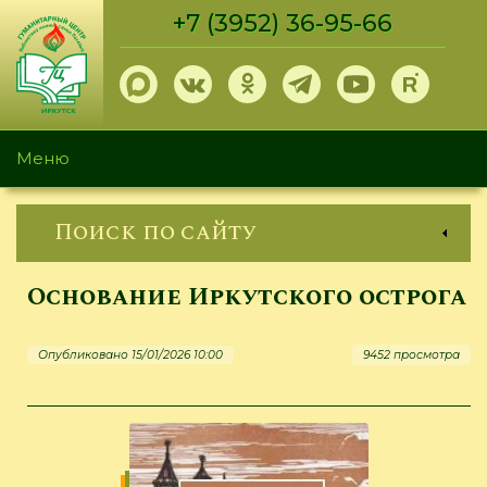
Перейти
+7 (3952) 36-95-66
к
основному
содержанию
Меню
Поиск по сайту
Основание Иркутского острога
Опубликовано 15/01/2026 10:00
9452 просмотра