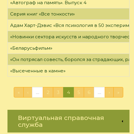
«Автограф на память». Выпуск 4
Серия книг «Все тонкости»
Адам Харт-Дэвис «Вся психология в 50 эксперимен
«Новинки сектора искусств и народного творчест
«Беларусьфильм»
«Он потрясал совесть, боролся за страдающих, ра
«Высеченные в камне»
«
‹
…
2
3
4
5
6
…
›
»
Виртуальная справочная
служба