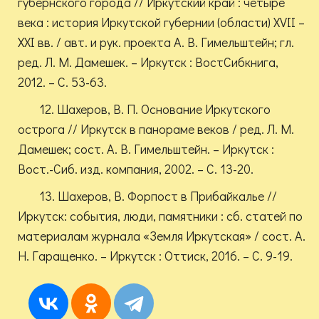
губернского города // Иркутский край : четыре
века : история Иркутской губернии (области) XVII –
XXI вв. / авт. и рук. проекта А. В. Гимельштейн; гл.
ред. Л. М. Дамешек. – Иркутск : ВостСибкнига,
2012. – С. 53-63.
12. Шахеров, В. П. Основание Иркутского
острога // Иркутск в панораме веков / ред. Л. М.
Дамешек; сост. А. В. Гимельштейн. – Иркутск :
Вост.-Сиб. изд. компания, 2002. – С. 13-20.
13. Шахеров, В. Форпост в Прибайкалье //
Иркутск: события, люди, памятники : сб. статей по
материалам журнала «Земля Иркутская» / сост. А.
Н. Гаращенко. – Иркутск : Оттиск, 2016. – С. 9-19.