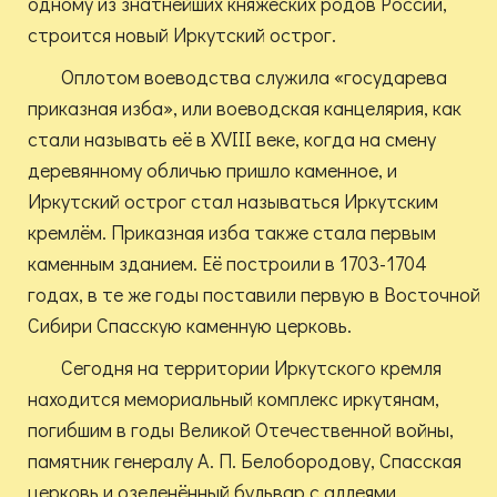
одному из знатнейших княжеских родов России,
строится новый Иркутский острог.
Оплотом воеводства служила «государева
приказная изба», или воеводская канцелярия, как
стали называть её в XVIII веке, когда на смену
деревянному обличью пришло каменное, и
Иркутский острог стал называться Иркутским
кремлём. Приказная изба также стала первым
каменным зданием. Её построили в 1703-1704
годах, в те же годы поставили первую в Восточной
Сибири Спасскую каменную церковь.
Сегодня на территории Иркутского кремля
находится мемориальный комплекс иркутянам,
погибшим в годы Великой Отечественной войны,
памятник генералу А. П. Белобородову, Спасская
церковь и озеленённый бульвар с аллеями.