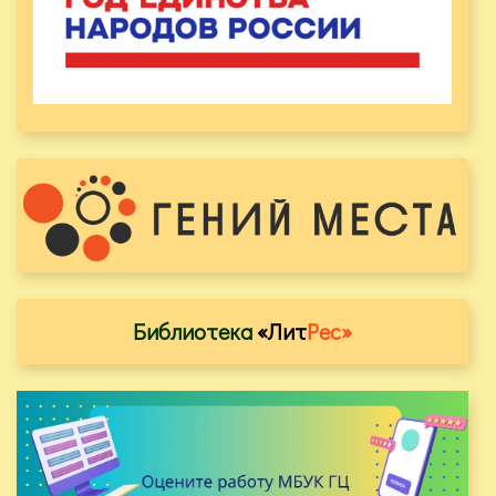
Библиотека
«Лит
Рес»