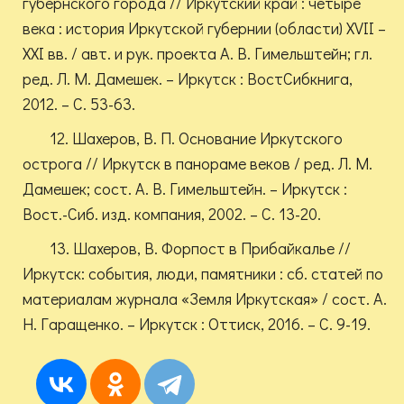
губернского города // Иркутский край : четыре
века : история Иркутской губернии (области) XVII –
XXI вв. / авт. и рук. проекта А. В. Гимельштейн; гл.
ред. Л. М. Дамешек. – Иркутск : ВостСибкнига,
2012. – С. 53-63.
12. Шахеров, В. П. Основание Иркутского
острога // Иркутск в панораме веков / ред. Л. М.
Дамешек; сост. А. В. Гимельштейн. – Иркутск :
Вост.-Сиб. изд. компания, 2002. – С. 13-20.
13. Шахеров, В. Форпост в Прибайкалье //
Иркутск: события, люди, памятники : сб. статей по
материалам журнала «Земля Иркутская» / сост. А.
Н. Гаращенко. – Иркутск : Оттиск, 2016. – С. 9-19.