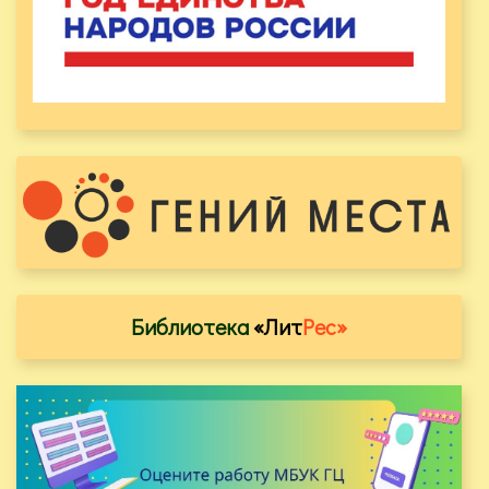
Библиотека
«Лит
Рес»