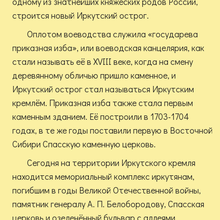
одному из знатнейших княжеских родов России,
строится новый Иркутский острог.
Оплотом воеводства служила «государева
приказная изба», или воеводская канцелярия, как
стали называть её в XVIII веке, когда на смену
деревянному обличью пришло каменное, и
Иркутский острог стал называться Иркутским
кремлём. Приказная изба также стала первым
каменным зданием. Её построили в 1703-1704
годах, в те же годы поставили первую в Восточной
Сибири Спасскую каменную церковь.
Сегодня на территории Иркутского кремля
находится мемориальный комплекс иркутянам,
погибшим в годы Великой Отечественной войны,
памятник генералу А. П. Белобородову, Спасская
церковь и озеленённый бульвар с аллеями.