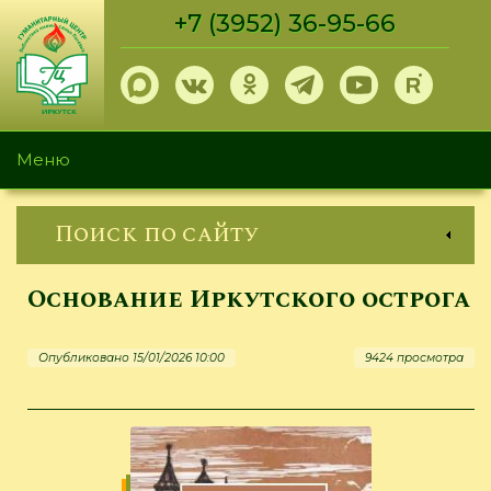
Перейти
+7 (3952) 36-95-66
к
основному
содержанию
Меню
Поиск по сайту
Основание Иркутского острога
Опубликовано 15/01/2026 10:00
9424 просмотра