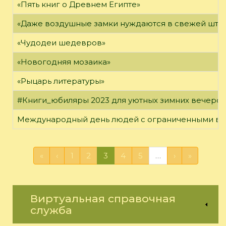
«Пять книг о Древнем Египте»
«Даже воздушные замки нуждаются в свежей штук
«Чудодеи шедевров»
«Новогодняя мозаика»
«Рыцарь литературы»
#Книги_юбиляры 2023 для уютных зимних вечеро
Международный день людей с ограниченными в
«
‹
1
2
3
4
5
…
›
»
Виртуальная справочная
служба