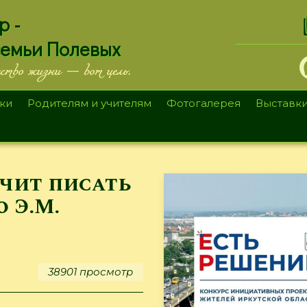
.
р -
семьи Полевых
ество жизни — вот цель.
ки
Родителям и учителям
Фотогалерея
Выставк
ачит писать
ю Э.М.
38901 просмотр