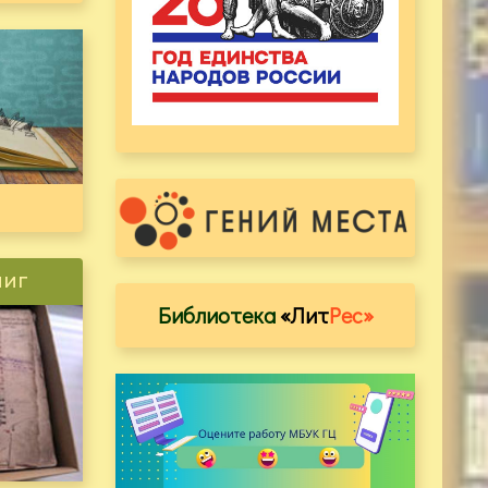
ниг
Библиотека
«Лит
Рес»