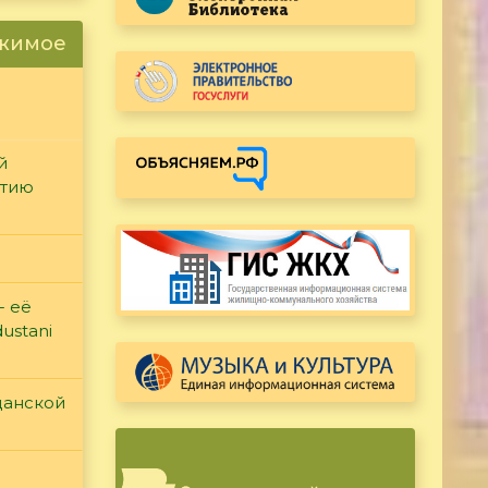
ржимое
й
етию
- её
ustani
данской