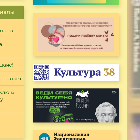
иалы
ок на
а
шанс!
 не тонет
«Ключ»
ду