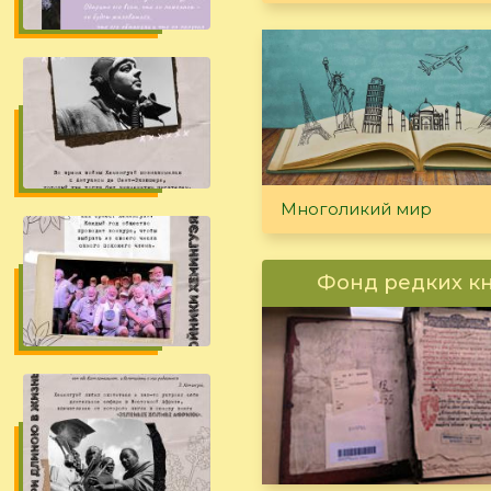
Многоликий мир
Фонд редких к