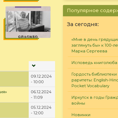
Популярное соде
За сегодня:
«Мне в день грядущи
заглянуть бы» к 100-л
Марка Сергеева
Исповедь книголюба
Гордость библиотеки 
09.12.2024
раритеты: English-Hind
- 10:00
Pocket Vocabulary
ия»
06.12.2024
Иркутск в годы Граж
- 11:09
войны
05.12.2024
- 12:00
Новинки