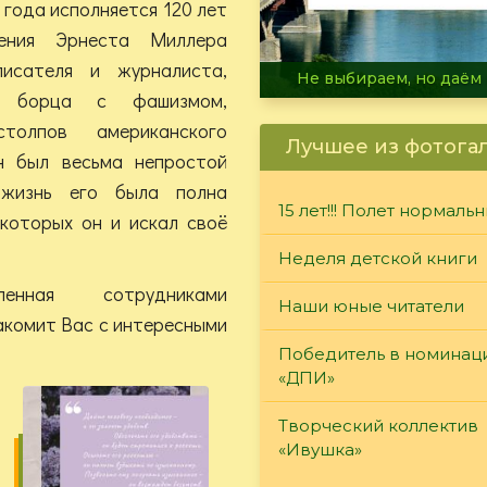
 года исполняется 120 лет
ения Эрнеста Миллера
исателя и журналиста,
В огне не горит, в воде 
го борца с фашизмом,
толпов американского
Лучшее из фотога
н был весьма непростой
 жизнь его была полна
15 лет!!! Полет нормаль
 которых он и искал своё
Неделя детской книги
ленная сотрудниками
Наши юные читатели
акомит Вас с интересными
Победитель в номинац
«ДПИ»
Творческий коллектив
«Ивушка»