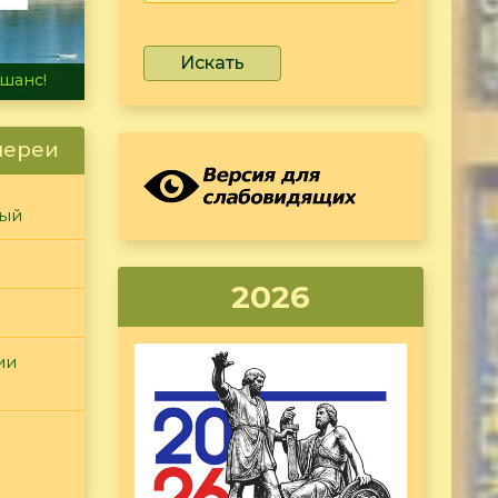
Искать
не тонет
лереи
ный
2026
ии