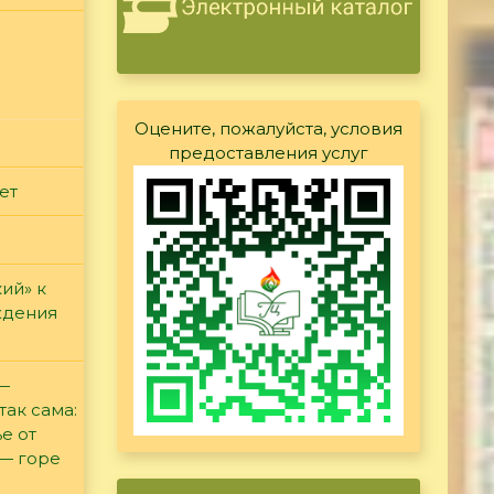
Оцените, пожалуйста, условия
предоставления услуг
ет
ий» к
ждения
 —
так сама:
е от
 — горе