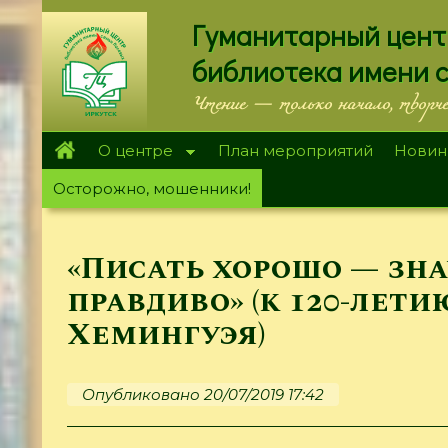
Перейти
Гуманитарный цент
к
основному
библиотека имени 
содержанию
Чтение — только начало, творч
О центре
План мероприятий
Новин
Осторожно, мошенники!
«Писать хорошо — зн
правдиво» (к 120-лети
Хемингуэя)
Опубликовано 20/07/2019 17:42