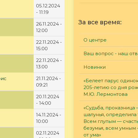
05.12.2024
- 11:19
За все время:
26.11.2024 -
12:00
О центре
22.11.2024 -
15:00
Ваш вопрос - наш отв
22.11.2024 -
13:00
Новинки
рис
21.11.2024 -
«Белеет парус одинок
09:21
205-летию со дня ро
М.Ю. Лермонтова
20.11.2024
- 14:00
«Судьба, проказница
шалунья, определила 
14.11.2024 -
Всем глупым — счасть
10:00
безумья, всем умным
02.11.2024
от ума»