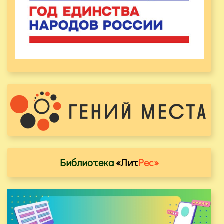
Библиотека
«Лит
Рес»