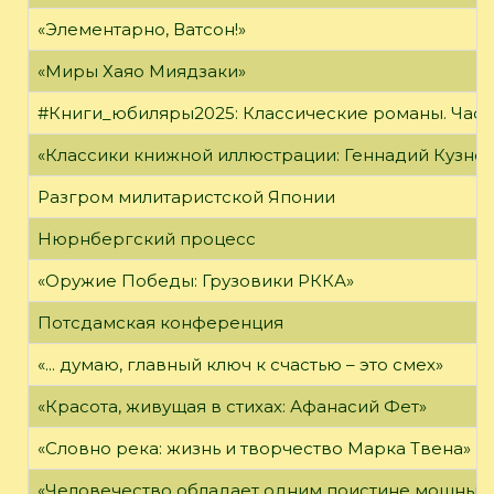
«Элементарно, Ватсон!»
«Миры Хаяо Миядзаки»
#Книги_юбиляры2025: Классические романы. Часть
«Классики книжной иллюстрации: Геннадий Кузне
Разгром милитаристской Японии
Нюрнбергский процесс
«Оружие Победы: Грузовики РККА»
Потсдамская конференция
«... думаю, главный ключ к счастью – это смех»
«Красота, живущая в стихах: Афанасий Фет»
«Словно река: жизнь и творчество Марка Твена»
«Человечество обладает одним поистине мощным о