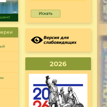
Искать
не тонет
лереи
ный
2026
ии