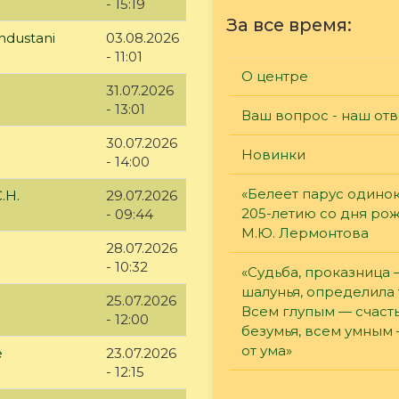
- 15:19
За все время:
ndustani
03.08.2026
- 11:01
О центре
31.07.2026
- 13:01
Ваш вопрос - наш отв
30.07.2026
Новинки
- 14:00
«Белеет парус одинок
.Н.
29.07.2026
205-летию со дня ро
- 09:44
М.Ю. Лермонтова
28.07.2026
- 10:32
«Судьба, проказница
шалунья, определила 
25.07.2026
Всем глупым — счасть
- 12:00
безумья, всем умным
от ума»
е
23.07.2026
- 12:15