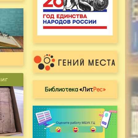
ниг
Библиотека
«Лит
Рес»