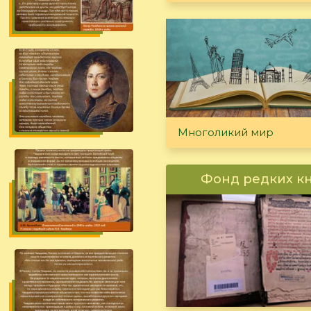
Многоликий мир
Фонд редких к