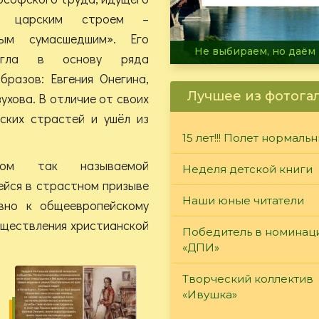
 царским строем –
ным сумасшедшим». Его
В огне не горит, в воде 
егла в основу ряда
бразов: Евгения Онегина,
Лучшее из фотога
ухова. В отличие от своих
ских страстей и ушёл из
15 лет!!! Полет нормаль
иком так называемой
Неделя детской книги
ейся в страстном призыве
Наши юные читатели
вно к общеевропейскому
уществления христианской
Победитель в номинац
«ДПИ»
Творческий коллектив
«Ивушка»