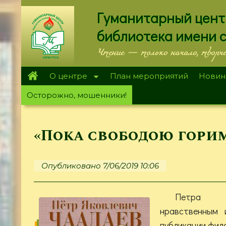
Перейти
Гуманитарный цент
к
основному
библиотека имени 
содержанию
Чтение — только начало, творч
О центре
План мероприятий
Новин
Осторожно, мошенники!
«Пока свободою гори
Опубликовано 7/06/2019 10:06
Петра Ч
нравственным 
публикации фил