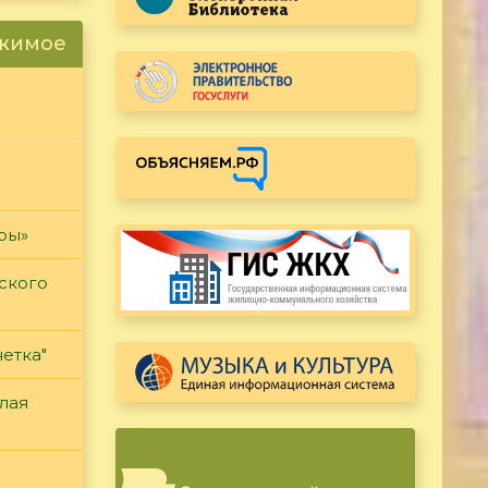
ржимое
гры»
ского
етка"
лая