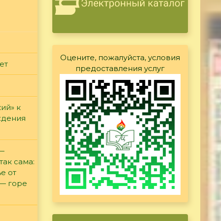
Оцените, пожалуйста, условия
ет
предоставления услуг
ий» к
ждения
 —
так сама:
е от
 — горе