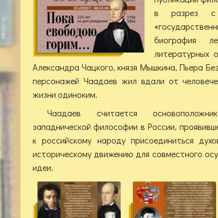
в разрез с
«государствен
биография л
литературных о
Александра Чацкого, князя Мышкина, Пьера Без
персонажей Чаадаев жил вдали от человече
жизни одиноким.
Чаадаев считается основоположн
западнической философии в России, проявивш
к российскому народу присоединиться духо
историческому движению для совместного ос
идеи.