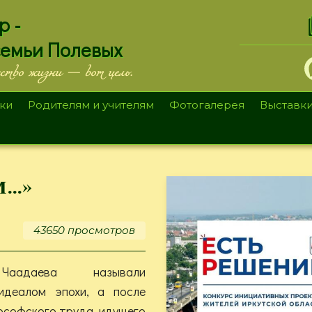
.
р -
семьи Полевых
ество жизни — вот цель.
ки
Родителям и учителям
Фотогалерея
Выставк
м…»
43650 просмотров
аадаева называли
идеалом эпохи, а после
ософского труда, идущего