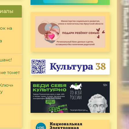
иалы
ок на
а
шанс!
 не тонет
«Ключ»
ду