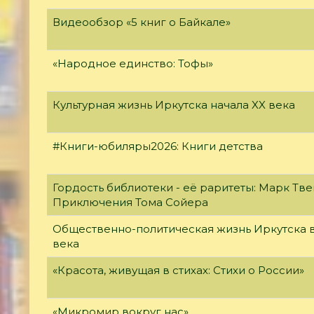
Видеообзор «5 книг о Байкале»
«Народное единство: Тофы»
Культурная жизнь Иркутска начала XX века
#Книги-юбиляры2026: Книги детства
Гордость библиотеки - её раритеты: Марк Тве
Приключения Тома Сойера
Общественно-политическая жизнь Иркутска в
века
«Красота, живущая в стихах: Стихи о России»
«Микромир вокруг нас»