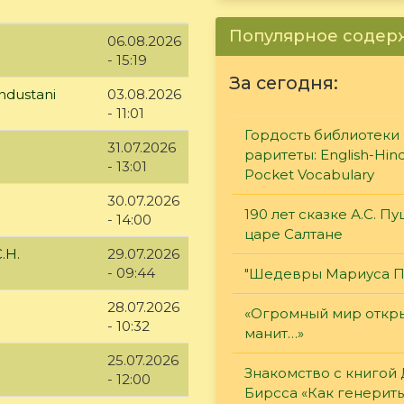
Популярное соде
06.08.2026
- 15:19
За сегодня:
ndustani
03.08.2026
- 11:01
Гордость библиотеки 
31.07.2026
раритеты: English-Hind
- 13:01
Pocket Vocabulary
30.07.2026
190 лет сказке А.С. П
- 14:00
царе Салтане
.Н.
29.07.2026
- 09:44
"Шедевры Мариуса П
28.07.2026
«Огромный мир откры
- 10:32
манит…»
25.07.2026
Знакомство с книгой
- 12:00
Бирсса «Как генерит