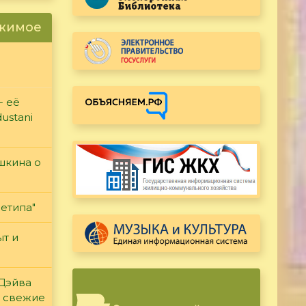
ржимое
- её
ustani
ушкина о
етипа"
т и
 Дэйва
ь свежие