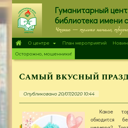
Перейти
Гуманитарный цент
к
основному
библиотека имени 
содержанию
Чтение — только начало, творч
О центре
План мероприятий
Новин
Осторожно, мошенники!
Самый вкусный праз
Опубликовано 20/07/2020 10:44
Какое то
обходится б
шедевра? Тор