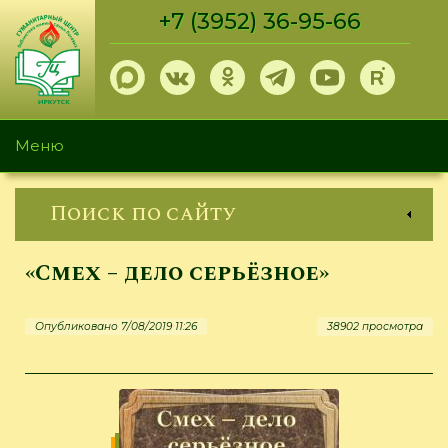
Перейти
+7 (3952) 36-95-66
к
основному
содержанию
Меню
Поиск по сайту
«Смех – дело серьёзное»
Опубликовано 7/08/2019 11:26
38902 просмотра