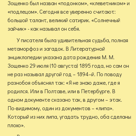
Зощенко был назван «подонком», «клеветником» и
«подлецом». Сегодня все уверенно считают:
большой талант, великий сатирик. «Солнечный
зайчик» - как называл он себя.
У писателя была удивительная судьба, полная
метаморфоз и загадок. В Литературной
энциклопедии указана дата рождения М. М.
Зощенко 29 июля (10 августа) 1895 года, но сам он
не раз называл другой год – 1894–й. По поводу
разнобоя объяснял так: «Я не знаю даже, где я
родился. Или в Полтаве, или в Петербурге. В
одном документе сказано так, в другом – этак.
По-видимому, один из документов – «липа».
Который из них липа, угадать трудно, оба сделаны
плохо».