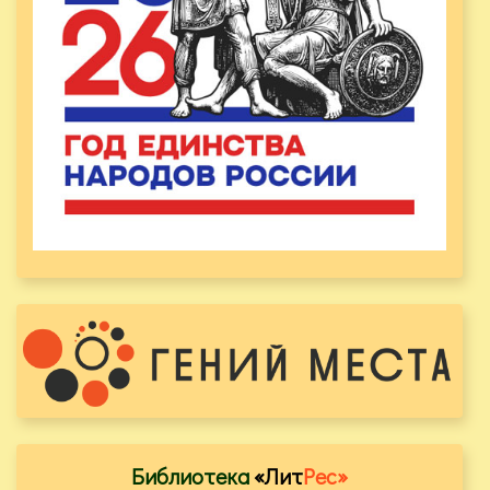
Библиотека
«Лит
Рес»