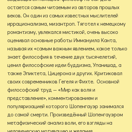
остается самым читаемым из авторов прошлых
веков. Он один из самых известных мыслителей
иррационализма, мизантроп. Тяготел к немецкому
романтизму, увлекался мистикой, очень высоко
оценивал основные работы Иммануила Канта,
называя их «самым важным явлением, какое только
знает философия в течение двух тысячелетий,
ценил философские идеи буддизма, Упанишад, а
также Эпиктета, Цицерона и других. Критиковал
своих современников Гегеля и Фихте. Основной
философский труд — «Мир как воля и
представление», комментированием и
популяризацией которого Шопенгауэр занимался
до самой смерти. Произведённый Шопенгауэром
метафизический анализ воли, его взгляды на
человеческую мотивацию и желания,