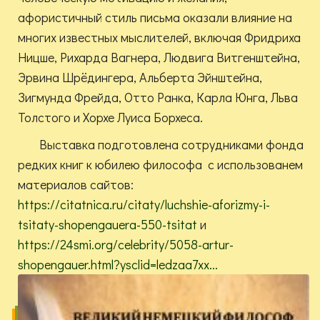
афористичный стиль письма оказали влияние на
многих известных мыслителей, включая Фридриха
Ницше, Рихарда Вагнера, Людвига Витгенштейна,
Эрвина Шрёдингера, Альберта Эйнштейна,
Зигмунда Фрейда, Отто Ранка, Карла Юнга, Льва
Толстого и Хорхе Луиса Борхеса.
Выставка подготовлена сотрудниками фонда
редких книг к юбилею философа с использованем
материалов сайтов:
https://citatnica.ru/citaty/luchshie-aforizmy-i-
tsitaty-shopengauera-550-tsitat
и
https://24smi.org/celebrity/5058-artur-
shopengauer.html?ysclid=ledzaa7xx...