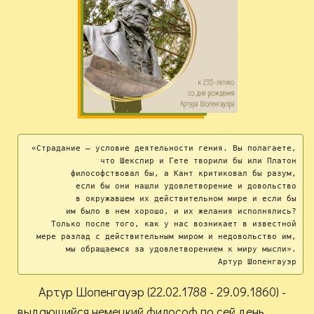
«Страдание — условие деятельности гения. Вы полагаете,

что Шекспир и Гете творили бы или Платон

философствовал бы, а Кант критиковал бы разум,

если бы они нашли удовлетворение и довольство

в окружавшем их действительном мире и если бы

им было в нем хорошо, и их желания исполнялись?

Только после того, как у нас возникает в известной

мере разлад с действительным миром и недовольство им,

мы обращаемся за удовлетворением к миру мысли».

 Артур Шопенгауэр
Артур Шопенгауэр (22.02.1788 - 29.09.1860) -
выдающийся немецкий философ по сей день