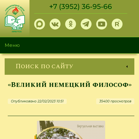
Перейти
+7 (3952) 36-95-66
к
основному
содержанию
Меню
Поиск по сайту
«Великий немецкий философ»
Опубликовано 22/02/2023 10:51
35400 просмотров