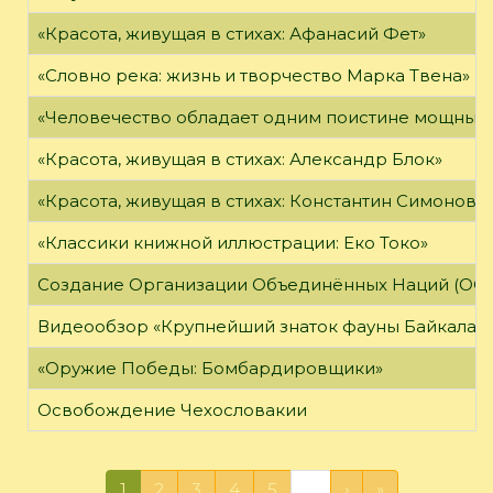
«Красота, живущая в стихах: Афанасий Фет»
«Словно река: жизнь и творчество Марка Твена»
«Человечество обладает одним поистине мощным о
«Красота, живущая в стихах: Александр Блок»
«Красота, живущая в стихах: Константин Симонов»
«Классики книжной иллюстрации: Еко Токо»
Создание Организации Объединённых Наций (ОО
Видеообзор «Крупнейший знаток фауны Байкала»
«Оружие Победы: Бомбардировщики»
Освобождение Чехословакии
1
2
3
4
5
…
›
»