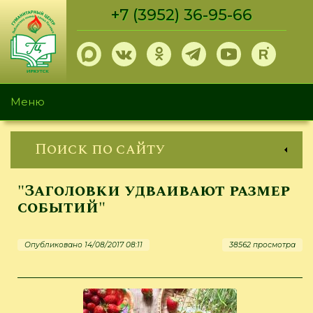
Перейти
+7 (3952) 36-95-66
к
основному
содержанию
Меню
Поиск по сайту
"Заголовки удваивают размер
событий"
Опубликовано 14/08/2017 08:11
38562 просмотра