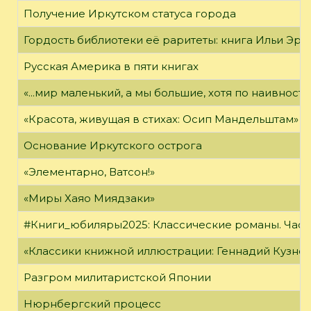
Получение Иркутском статуса города
Гордость библиотеки её раритеты: книга Ильи Эрен
Русская Америка в пяти книгах
«...мир маленький, а мы большие, хотя по наивност
«Красота, живущая в стихах: Осип Мандельштам»
Основание Иркутского острога
«Элементарно, Ватсон!»
«Миры Хаяо Миядзаки»
#Книги_юбиляры2025: Классические романы. Часть
«Классики книжной иллюстрации: Геннадий Кузне
Разгром милитаристской Японии
Нюрнбергский процесс