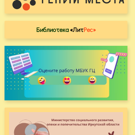
Библиотека
«Лит
Рес»