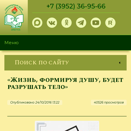
Перейти
+7 (3952) 36-95-66
к
основному
содержанию
Меню
Поиск по сайту
«Жизнь, формируя душу, будет
разрушать тело»
Опубликовано 24/10/2016 13:22
40526 просмотров