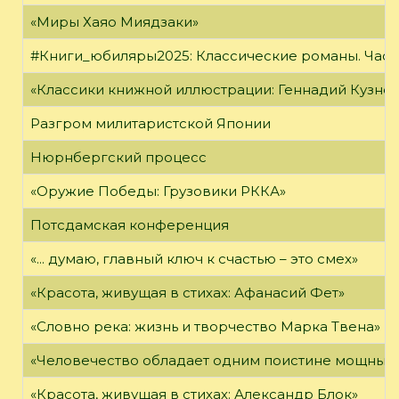
«Миры Хаяо Миядзаки»
#Книги_юбиляры2025: Классические романы. Часть
«Классики книжной иллюстрации: Геннадий Кузне
Разгром милитаристской Японии
Нюрнбергский процесс
«Оружие Победы: Грузовики РККА»
Потсдамская конференция
«... думаю, главный ключ к счастью – это смех»
«Красота, живущая в стихах: Афанасий Фет»
«Словно река: жизнь и творчество Марка Твена»
«Человечество обладает одним поистине мощным о
«Красота, живущая в стихах: Александр Блок»