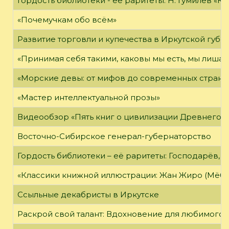
Гордость библиотеки - её раритеты: Н. Гумилёв «Кол
«Почемучкам обо всём»
Развитие торговли и купечества в Иркутской губе
«Принимая себя такими, каковы мы есть, мы лиша
«Морские девы: от мифов до современных страни
«Мастер интеллектуальной прозы»
Видеообзор «Пять книг о цивилизации Древнего 
Восточно-Сибирское генерал-губернаторство
Гордость библиотеки – её раритеты: Господарёв, 
«Классики книжной иллюстрации: Жан Жиро (Мёби
Ссыльные декабристы в Иркутске
Раскрой свой талант: Вдохновение для любимого 