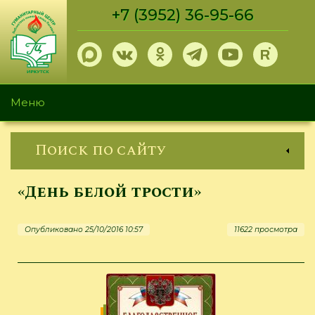
Перейти
+7 (3952) 36-95-66
к
основному
содержанию
Меню
Поиск по сайту
«День белой трости»
Опубликовано 25/10/2016 10:57
11622 просмотра