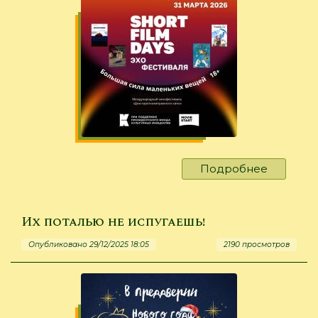
Подробнее
о
Ждали?
Вот
и
Их поталью не испугаешь!
ОНО
Опубликовано 29/12/2025 18:05
2190 просмотров
и
пришло!