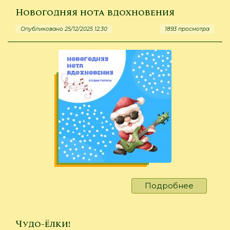
адресат
Новогодняя нота вдохновения
Опубликовано 25/12/2025 12:30
1893 просмотра
Подробнее
о
Новогод
нота
вдохнов
Чудо-ёлки!