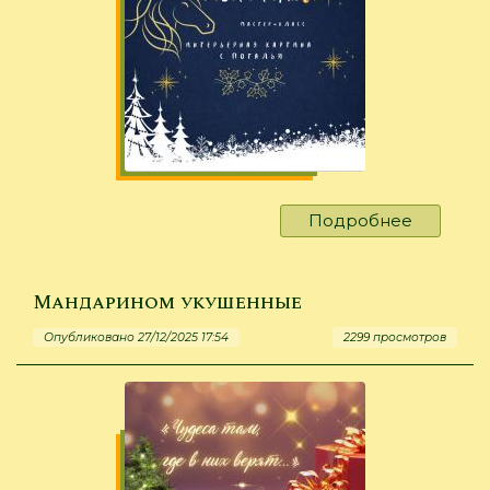
Подробнее
о
Их
поталью
не
Мандарином укушенные
испугае
Опубликовано 27/12/2025 17:54
2299 просмотров