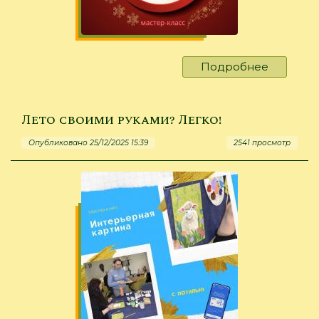
Подробнее
о
«В
холмах
зелёных
Лето своими руками? Легко!
табуны
Опубликовано 25/12/2025 15:39
2541 просмотр
коней…»