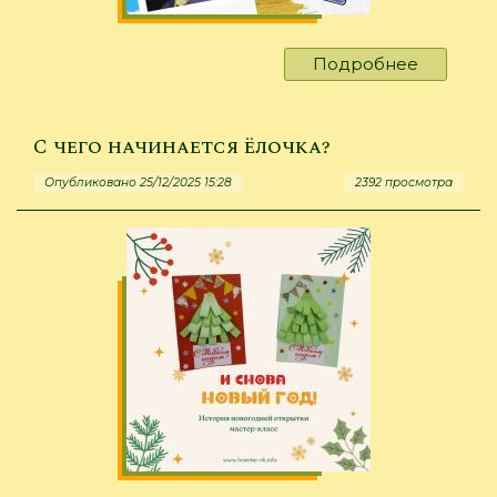
Подробнее
о
Лето
своими
руками?
С чего начинается ёлочка?
Легко!
Опубликовано 25/12/2025 15:28
2392 просмотра