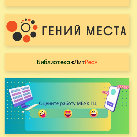
Библиотека
«Лит
Рес»