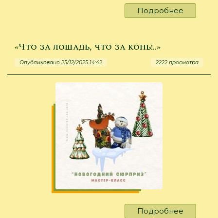
Подробнее
о
С
чего
начинае
«Что за лошадь, что за конь!..»
ёлочка?
Опубликовано 25/12/2025 14:42
2222 просмотра
Подробнее
о