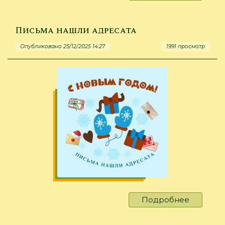
«Что
за
лошадь,
Письма нашли адресата
что
Опубликовано 25/12/2025 14:27
1991 просмотр
за
конь!..»
Подробнее
о
Письма
нашли