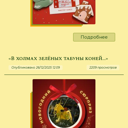
Подробнее
о
В
этом
есть
«В холмах зелёных табуны коней…»
какая-
Опубликовано 26/12/2025 12:09
2209 просмотров
то
тайна