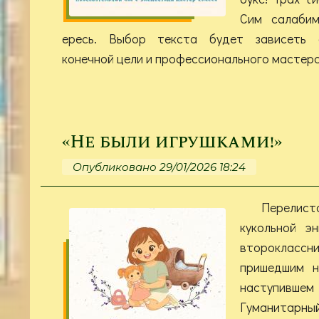
Сим салабим
ересь. Выбор текста будет зависеть о
конечной цели и профессионального мастерс
«Не были игрушками!»
Опубликовано 29/01/2026 18:24
Перелист
кукольной э
второкласс
пришедшим н
наступивш
Гуманитарны