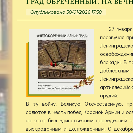
Град обречённый. На веч
Опубликовано 30/01/2026 17:38
27 январ
прозвучал пр
Ленинградск
освобожде
блокады. В т
доблес
Ленинград
артиллерийс
орудий.
В ту войну, Великую Отечественную, п
салютов в честь побед Красной Армии и ос
но этот был единственным проведенный н
выстраданным и долгожданным. С декабря