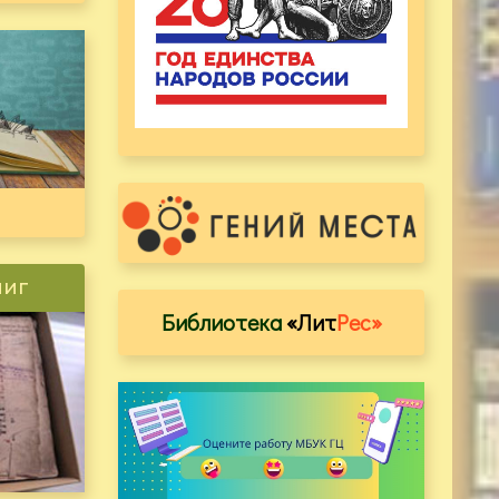
ниг
Библиотека
«Лит
Рес»