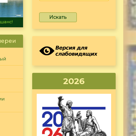
Искать
не тонет
лереи
ный
2026
ии