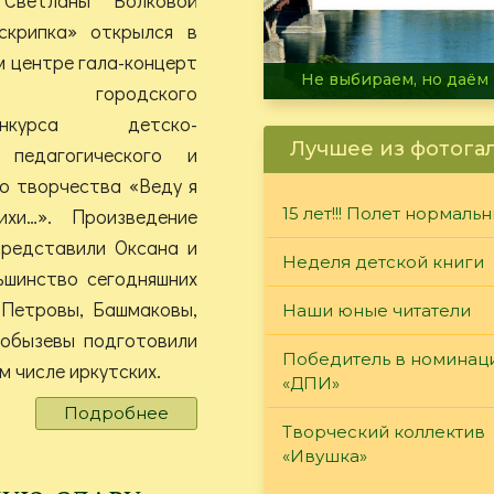
скрипка» открылся в
 центре гала-концерт
В огне не горит, в воде 
лей городского
-конкурса детско-
Лучшее из фотога
 педагогического и
о творчества «Веду я
хи…». Произведение
15 лет!!! Полет нормаль
представили Оксана и
Неделя детской книги
ьшинство сегодняшних
 Петровы, Башмаковы,
Наши юные читатели
Кобызевы подготовили
Победитель в номинац
м числе иркутских.
«ДПИ»
Подробнее
о
Творческий коллектив
«Веду
«Ивушка»
я
за