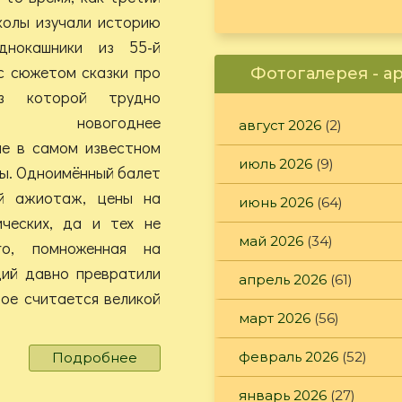
колы изучали историю
днокашники из 55-й
с сюжетом сказки про
Фотогалерея - а
ез которой трудно
ить новогоднее
август 2026
(2)
ие в самом известном
июль 2026
(9)
ы. Одноимённый балет
й ажиотаж, цены на
июнь 2026
(64)
ческих, да и тех не
май 2026
(34)
го, помноженная на
ций давно превратили
апрель 2026
(61)
рое считается великой
март 2026
(56)
февраль 2026
(52)
Подробнее
о
Все
январь 2026
(27)
на