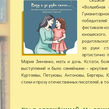
«Волшебная 
Гуманитарном
победите
фестиваля
юношеского,
родительског
за руки сти
артистично 
Мария Зинченко, мать и дочь. Кстати, бол
выступлений и было семейными – иркутяне
Куртаевы, Петуховы, Антоновы, Бергеры, 
стихи и прозу отечественных писателей, в то