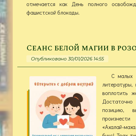
отмечается как День полного освобожд
фашистской блокады.
Сеанс белой магии в роз
Опубликовано 30/01/2026 14:55
С малых 
литературы,
воплотить ж
Достаточн
позицию, 
произнест
«Ахалай-маха
букс! Трах т