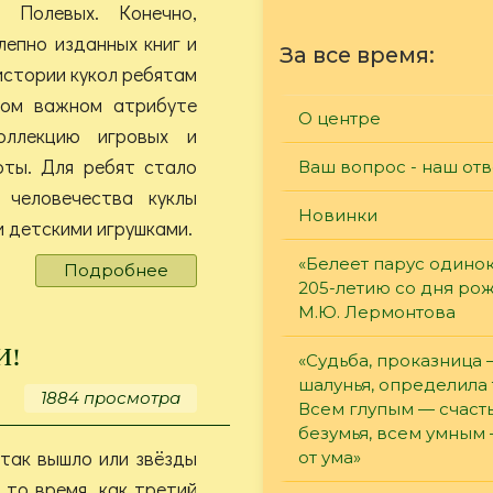
 Полевых. Конечно,
лепно изданных книг и
За все время:
истории кукол ребятам
том важном атрибуте
О центре
оллекцию игровых и
оты. Для ребят стало
Ваш вопрос - наш отв
 человечества куклы
Новинки
и детскими игрушками.
«Белеет парус одинок
Подробнее
о
205-летию со дня ро
«Не
М.Ю. Лермонтова
были
игрушками!»
и!
«Судьба, проказница
шалунья, определила 
1884 просмотра
Всем глупым — счасть
безумья, всем умным
так вышло или звёзды
от ума»
 то время, как третий