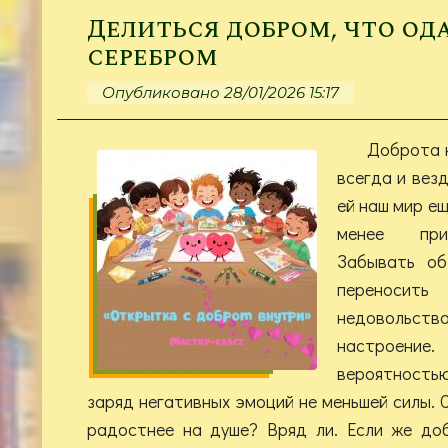
Делиться добром, что од
серебром
Опубликовано 28/01/2026 15:17
Доброта 
всегда и везд
ей наш мир ещ
менее при
Забывать об
переносит
недовольст
настроен
вероятность
заряд негативных эмоций не меньшей силы. С
радостнее на душе? Вряд ли. Если же до