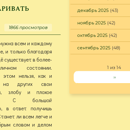
борьбу
аривать
декабрь 2025
(43)
с
грызунами!
ноябрь 2025
(42)
1866 просмотров
октябрь 2025
(42)
нужна всем и каждому
сентябрь 2025
(48)
е, и только благодаря
ё существует в более-
личном состоянии.
1 из 14
 этом нельзя, как и
››
ь на других свои
ва, злобу и плохое
ие. С большой
ю, в ответ получишь
танет ли всем легче и
брым словом и делом