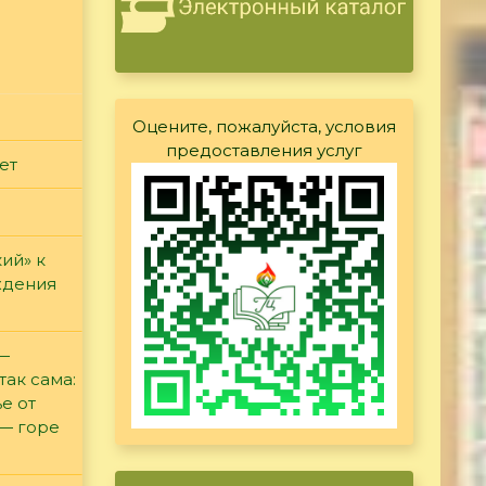
Оцените, пожалуйста, условия
предоставления услуг
ет
ий» к
ждения
 —
так сама:
е от
 — горе