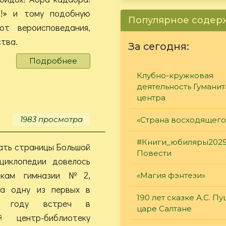
!» и тому подобную
Популярное соде
т вероисповедания,
тва.
За сегодня:
Подробнее
о
Сеанс
Клубно-кружковая
белой
деятельность Гумани
магии
центра
в
розовых
1983 просмотра
«Страна восходящего
тонах
#Книги_юбиляры2025
ать страницы Большой
Повести
нциклопедии довелось
никам гимназии №2,
«Магия фэнтези»
а одну из первых в
190 лет сказке А.С. П
ем году встреч в
царе Салтане
й центр-библиотеку