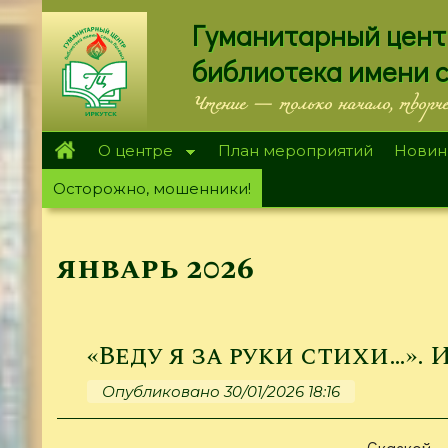
Перейти
Гуманитарный цент
к
основному
библиотека имени 
содержанию
Чтение — только начало, творч
О центре
План мероприятий
Новин
Осторожно, мошенники!
январь 2026
«Веду я за руки стихи…». И
Опубликовано 30/01/2026 18:16
Сказкой