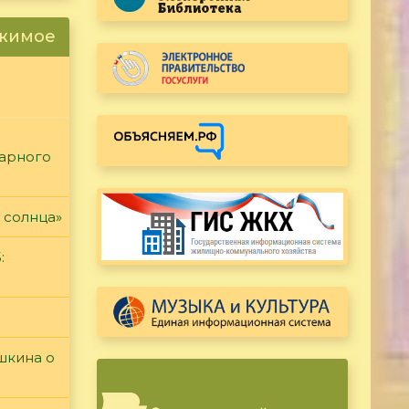
ржимое
тарного
 солнца»
:
ушкина о