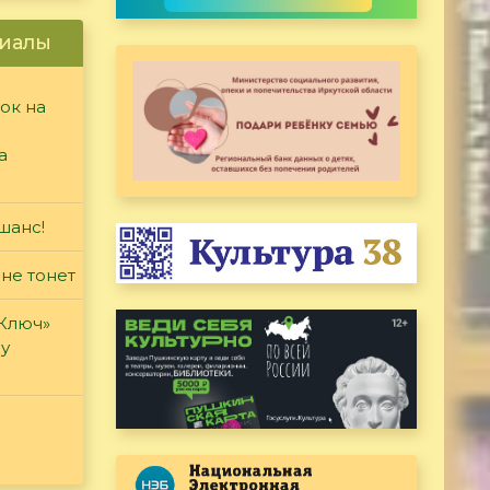
иалы
ок на
а
шанс!
 не тонет
«Ключ»
ду