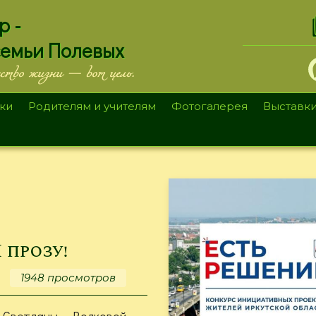
.
р -
семьи Полевых
ество жизни — вот цель.
ки
Родителям и учителям
Фотогалерея
Выставк
 прозу!
1948 просмотров
 Светланы Волковой