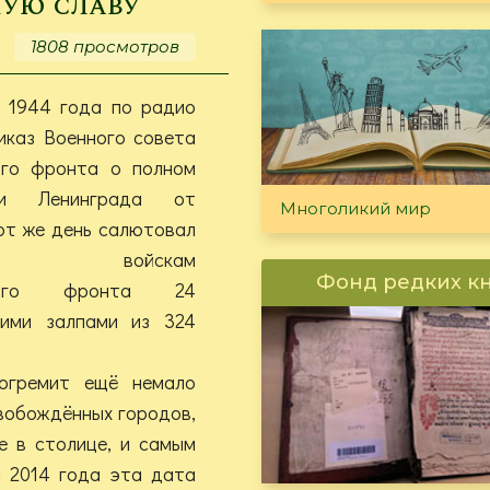
ную славу
руки
стихи…».
1808 просмотров
И
прозу!
я 1944 года по радио
иказ Военного совета
ого фронта о полном
нии Ленинграда от
Многоликий мир
от же день салютовал
тным войскам
Фонд редких к
ского фронта 24
кими залпами из 324
рогремит ещё немало
вобождённых городов,
е в столице, и самым
 2014 года эта дата