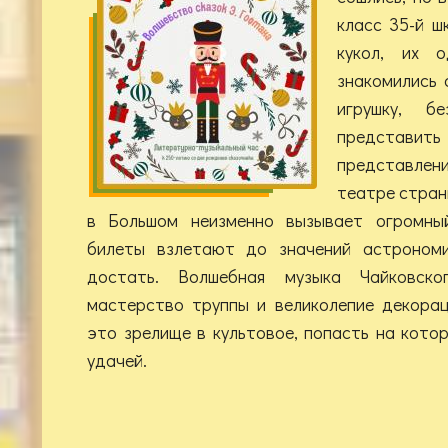
класс 35-й ш
кукол, их о
знакомились 
игрушку, б
представ
представлен
театре стран
в Большом неизменно вызывает огромны
билеты взлетают до значений астрономи
достать. Волшебная музыка Чайковско
мастерство труппы и великолепие декора
это зрелище в культовое, попасть на кото
удачей.