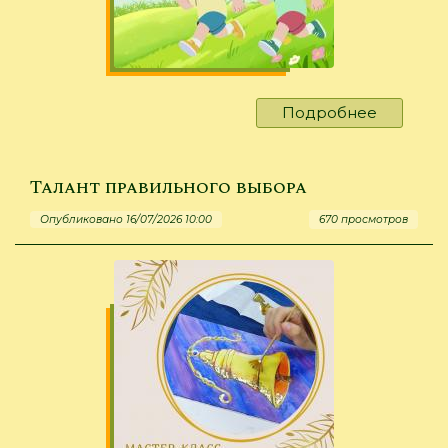
Подробнее
о
А
лисички
взяли
Талант правильного выбора
спички…
Опубликовано 16/07/2026 10:00
670 просмотров