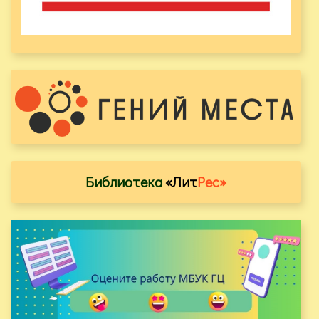
Библиотека
«Лит
Рес»