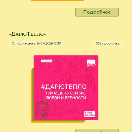
Подробнее
о
День
ромашк
цвета
«ДарюТепло»
Опубликовано 8/07/2026 12:30
852 просмотра