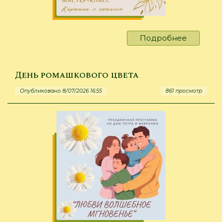
Подробнее
о
Талант
правиль
выбора
День ромашкового цвета
Опубликовано 8/07/2026 16:55
861 просмотр