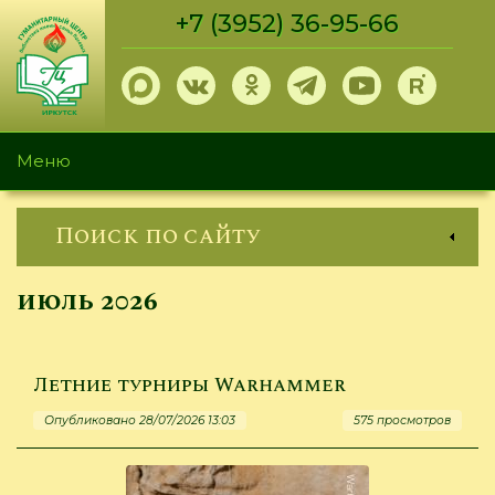
Перейти
+7 (3952) 36-95-66
к
основному
содержанию
Меню
Поиск по сайту
июль 2026
Летние турниры Warhammer
Опубликовано 28/07/2026 13:03
575 просмотров