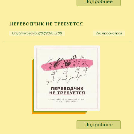
Подробнее
о
«ДарюТе
Переводчик не требуется
Опубликовано 2/07/2026 12:00
726 просмотров
Подробнее
о
Перево