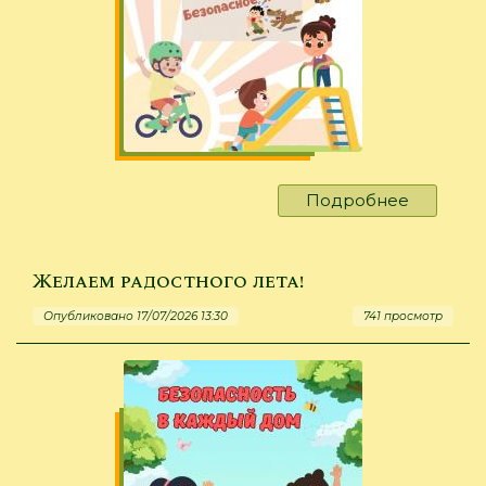
Подробнее
о
Нам
не
страшен
Желаем радостного лета!
серый
Опубликовано 17/07/2026 13:30
741 просмотр
волк!