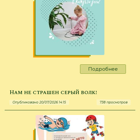
Подробнее
о
Правила
безопас
поведен
Нам не страшен серый волк!
усвоили
Опубликовано 20/07/2026 14:15
738 просмотров