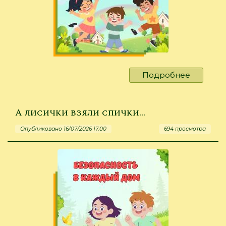
Подробнее
о
Желаем
радостн
лета!
А лисички взяли спички…
Опубликовано 16/07/2026 17:00
694 просмотра