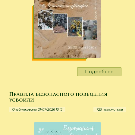
Подробнее
о
Летние
турниры
Warham
Правила безопасного поведения
усвоили
Опубликовано 21/07/2026 15:13
725 просмотров