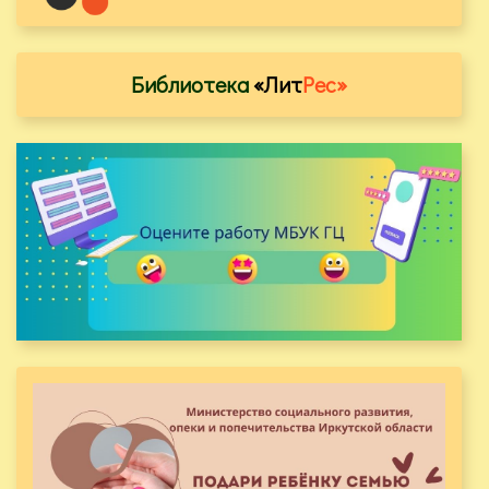
Библиотека
«Лит
Рес»