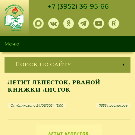
Перейти
+7 (3952) 36-95-66
к
основному
содержанию
Меню
Поиск по сайту
Летит лепесток, рваной
книжки листок
Опубликовано 24/06/2024 15:00
7556 просмотров