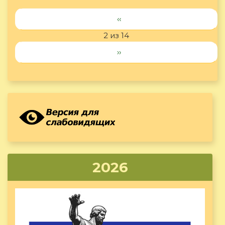
‹‹
2 из 14
››
2026