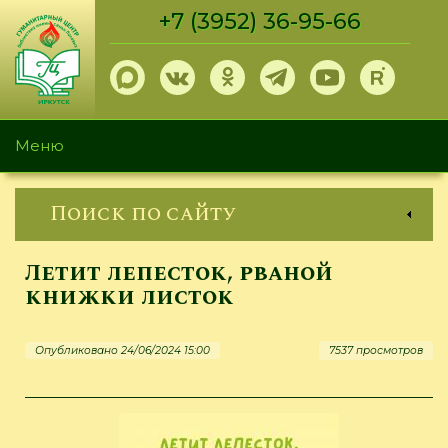
Перейти
+7 (3952) 36-95-66
к
основному
содержанию
Меню
Поиск по сайту
Летит лепесток, рваной
книжки листок
Опубликовано 24/06/2024 15:00
7537 просмотров