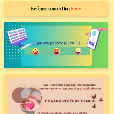
Библиотека
«Лит
Рес»