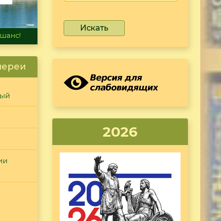
Искать
не тонет
лереи
ный
2026
ии