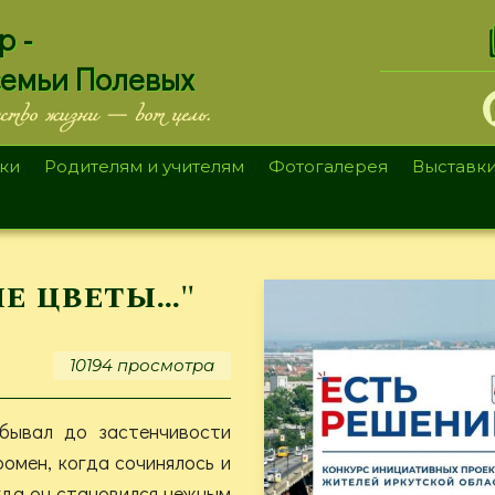
.
р -
семьи Полевых
ество жизни — вот цель.
ки
Родителям и учителям
Фотогалерея
Выставк
ые цветы…"
10194 просмотра
бывал до застенчивости
омен, когда сочинялось и
гда он становился нежным