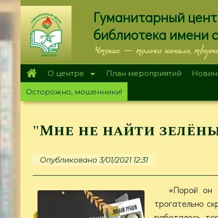
Перейти
Гуманитарный цент
к
основному
библиотека имени 
содержанию
Чтение — только начало, творч
О центре
План мероприятий
Новин
Осторожно, мошенники!
"Мне не найти зелён
Опубликовано 3/01/2021 12:31
«Порой он 
трогательно скр
работалось, то