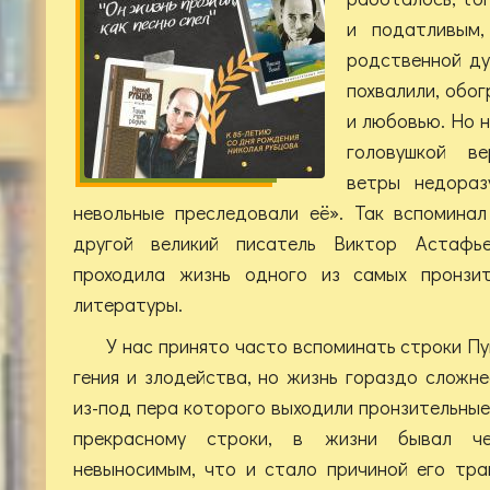
и податливым,
родственной ду
похвалили, обо
и любовью. Но 
головушкой ве
ветры недораз
невольные преследовали её». Так вспомина
другой великий писатель Виктор Астафье
проходила жизнь одного из самых пронзит
литературы.
У нас принято часто вспоминать строки П
гения и злодейства, но жизнь гораздо сложне
из-под пера которого выходили пронзительные
прекрасному строки, в жизни бывал че
невыносимым, что и стало причиной его тра