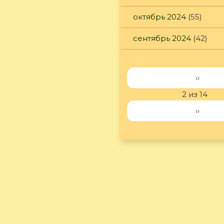
октябрь 2024
(55)
сентябрь 2024
(42)
‹‹
2 из 14
››