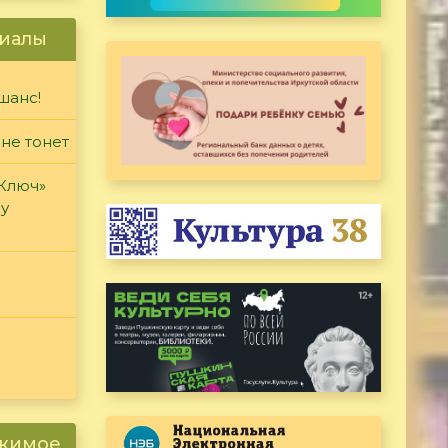
иалы
шанс!
 не тонет
«Ключ»
ду
ржимое