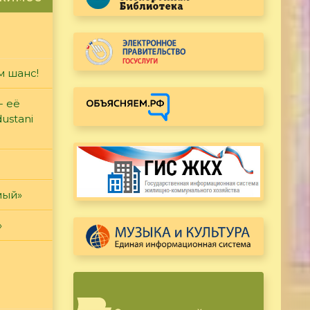
м шанс!
- её
ustani
мый»
»