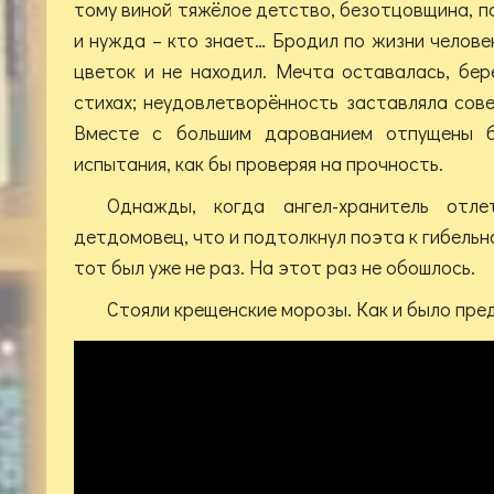
тому виной тяжёлое детство, безотцовщина, п
и нужда – кто знает… Бродил по жизни челове
цветок и не находил. Мечта оставалась, бер
стихах; неудовлетворённость заставляла сов
Вместе с большим дарованием отпущены б
испытания, как бы проверяя на прочность.
Однажды, когда ангел-хранитель отле
детдомовец, что и подтолкнул поэта к гибельн
тот был уже не раз. На этот раз не обошлось.
Стояли крещенские морозы. Как и было пре