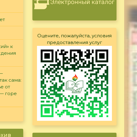
ет
Оцените, пожалуйста, условия
предоставления услуг
ий» к
ждения
 —
так сама:
е от
 — горе
рхив