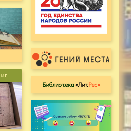
ниг
Библиотека
«Лит
Рес»