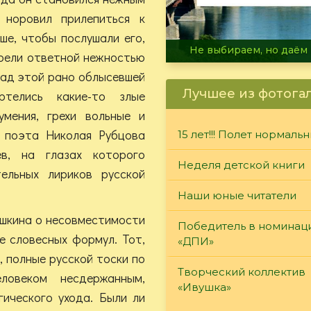
 норовил прилепиться к
ше, чтобы послушали его,
В огне не горит, в воде 
грели ответной нежностью
над этой рано облысевшей
Лучшее из фотога
ртелись какие-то злые
умения, грехи вольные и
л поэта Николая Рубцова
15 лет!!! Полет нормаль
в, на глазах которого
Неделя детской книги
ельных лириков русской
Наши юные читатели
ушкина о несовместимости
Победитель в номинац
е словесных формул. Тот,
«ДПИ»
, полные русской тоски по
Творческий коллектив
ловеком несдержанным,
«Ивушка»
гического ухода. Были ли