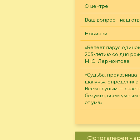
О центре
Ваш вопрос - наш отв
Новинки
«Белеет парус одинок
205-летию со дня ро
М.Ю. Лермонтова
«Судьба, проказница
шалунья, определила 
Всем глупым — счасть
безумья, всем умным
от ума»
Фотогалерея - а