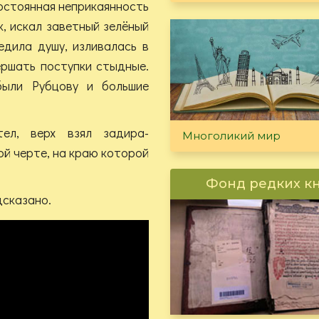
остоянная неприкаянность
к, искал заветный зелёный
едила душу, изливалась в
ершать поступки стыдные.
ыли Рубцову и большие
тел, верх взял задира-
Многоликий мир
ой черте, на краю которой
Фонд редких к
дсказано.