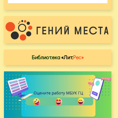
Библиотека
«Лит
Рес»