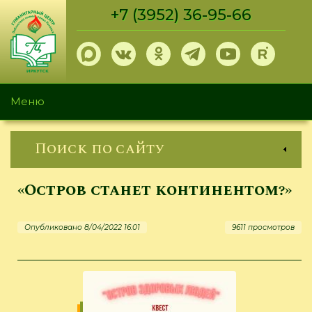
Перейти
+7 (3952) 36-95-66
к
основному
содержанию
Меню
Поиск по сайту
«Остров станет континентом?»
Опубликовано 8/04/2022 16:01
9611 просмотров