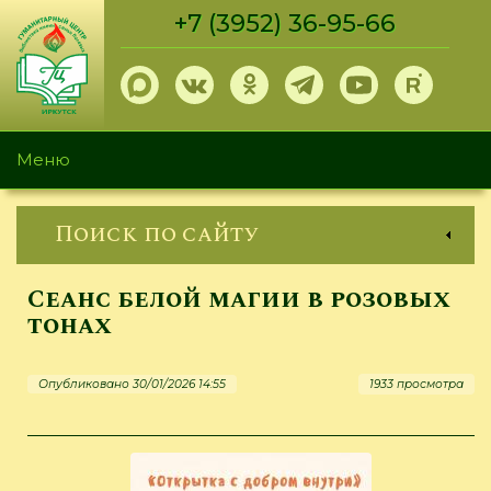
Перейти
+7 (3952) 36-95-66
к
основному
содержанию
Меню
Поиск по сайту
Сеанс белой магии в розовых
тонах
Опубликовано 30/01/2026 14:55
1933 просмотра