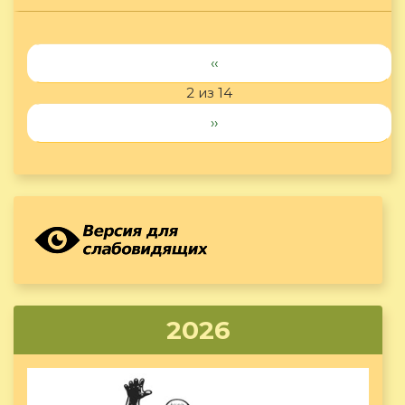
‹‹
2 из 14
››
2026