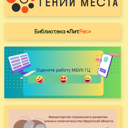
Библиотека
«Лит
Рес»