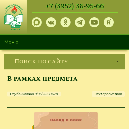
Перейти
+7 (3952) 36-95-66
к
основному
содержанию
Меню
Поиск по сайту
В рамках предмета
Опубликовано 9/03/2023 16:28
9399 просмотров