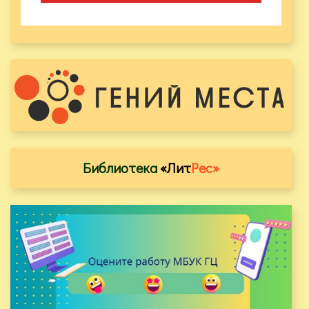
Библиотека
«Лит
Рес»