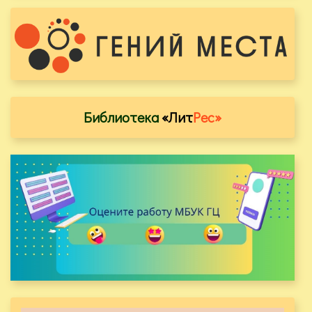
Библиотека
«Лит
Рес»