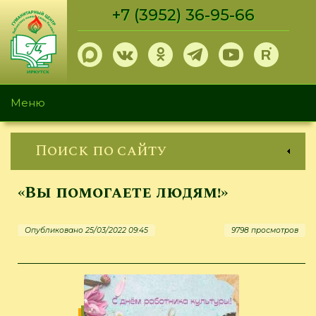
Перейти
+7 (3952) 36-95-66
к
основному
содержанию
Меню
Поиск по сайту
«Вы помогаете людям!»
Опубликовано 25/03/2022 09:45
9798 просмотров