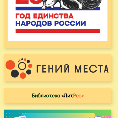
Библиотека
«Лит
Рес»