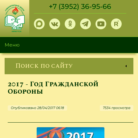
Перейти
+7 (3952) 36-95-66
к
основному
содержанию
Меню
Поиск по сайту
2017 - Год Гражданской
Обороны
Опубликовано 28/04/2017 06:18
7534 просмотра