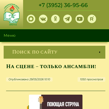
Перейти
+7 (3952) 36-95-66
к
основному
содержанию
Меню
Поиск по сайту
На сцене – только ансамбли!
Опубликовано 29/05/2026 10:10
1050 просмотров