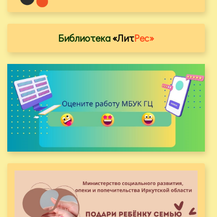
Библиотека
«Лит
Рес»