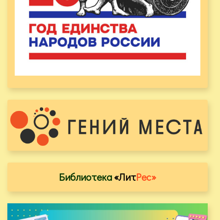
Библиотека
«Лит
Рес»