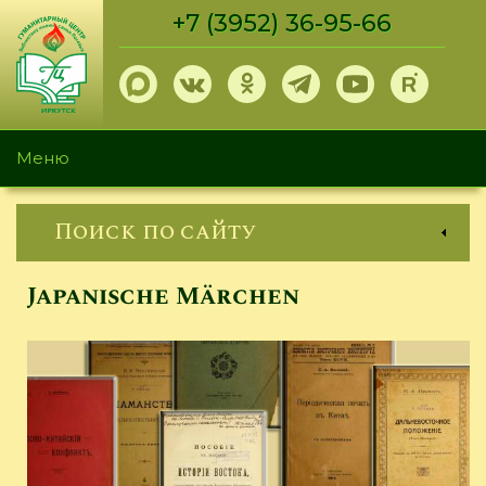
Перейти
+7 (3952) 36-95-66
к
основному
содержанию
Меню
Поиск по сайту
Japanische Märchen