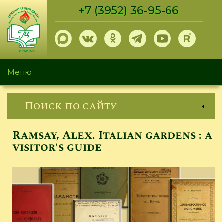
Перейти
+7 (3952) 36-95-66
к
основному
содержанию
Меню
Поиск по сайту
Ramsay, Alex. Italian gardens : a
visitor's guide