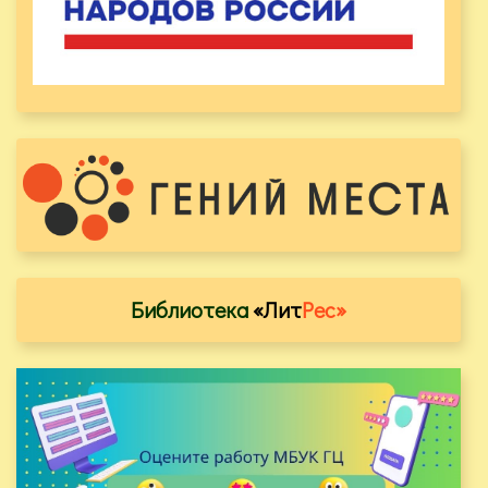
Библиотека
«Лит
Рес»