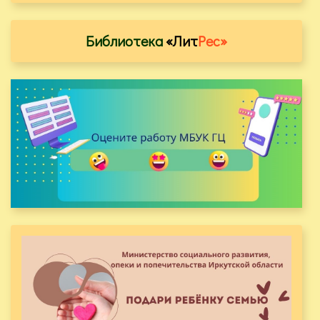
Библиотека
«Лит
Рес»