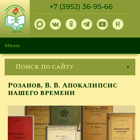
Перейти
+7 (3952) 36-95-66
к
основному
содержанию
Меню
Поиск по сайту
Розанов, В. В. Апокалипсис
нашего времени