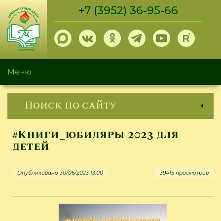
Перейти
+7 (3952) 36-95-66
к
основному
содержанию
Меню
Поиск по сайту
#Книги_юбиляры 2023 для
детей
Опубликовано 30/06/2023 13:00
39415 просмотров