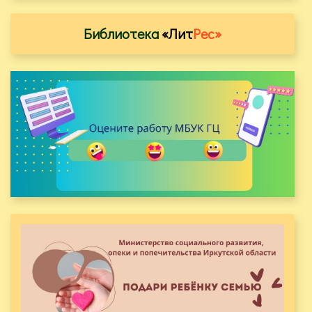
Библиотека
«Лит
Рес»