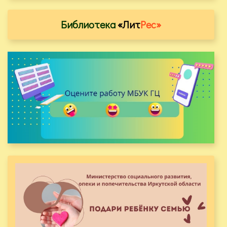
Библиотека
«Лит
Рес»