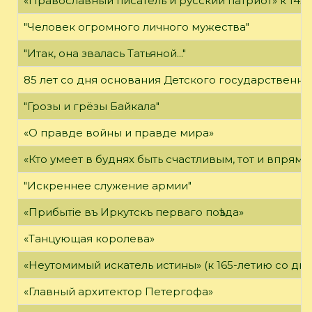
«Православный писатель и русский патриот» к 14
"Человек огромного личного мужества"
"Итак, она звалась Татьяной..."
85 лет со дня основания Детского государственно
"Грозы и грёзы Байкала"
«О правде войны и правде мира»
«Кто умеет в буднях быть счастливым, тот и впрямь
"Искреннее служение армии"
«Прибытie въ Иркутскъ перваго поѣзда»
«Танцующая королева»
«Неутомимый искатель истины» (к 165-летию со дн
«Главный архитектор Петергофа»