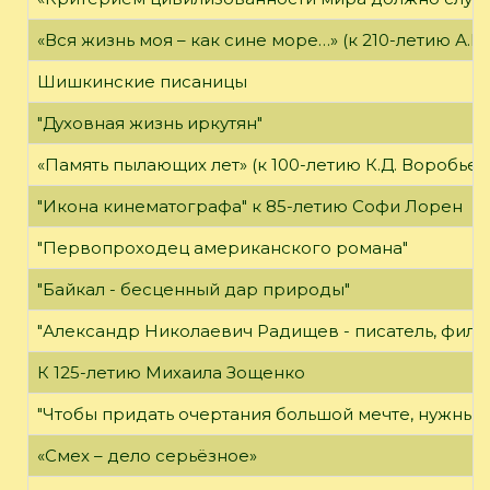
«Вся жизнь моя – как сине море…» (к 210-летию А.В.
Шишкинские писаницы
"Духовная жизнь иркутян"
«Память пылающих лет» (к 100-летию К.Д. Воробьев
"Икона кинематографа" к 85-летию Софи Лорен
"Первопроходец американского романа"
"Байкал - бесценный дар природы"
"Александр Николаевич Радищев - писатель, филос
К 125-летию Михаила Зощенко
"Чтобы придать очертания большой мечте, нужны 
«Смех – дело серьёзное»