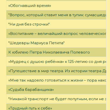
«Обогнавший время»
"Вопрос, который ставит меня в тупик: сумасшедши
"Ни дня без строчки"
«Воспитание – величайший вопрос человеческого 
"Шедевры Мариуса Петипа"
К юбилею Петра Николаевича Полевого
«Мудрец с душою ребёнка» к 125-летию со дня ро
«Путешествие в мир театра. Из истории театра Др
«Мне так надоело готовиться к жизни – пора након
«Судьба барабанщика»
"Никакой транспорт не будет попутным, если не зн
«Трудный путь к себе»