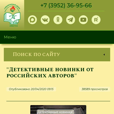
Перейти
+7 (3952) 36-95-66
к
основному
содержанию
Меню
Поиск по сайту
"Детективные новинки от
российских авторов"
Опубликовано 20/04/2020 09:15
38589 просмотров