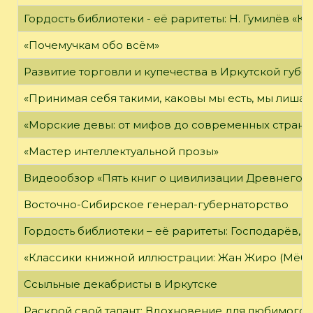
Гордость библиотеки - её раритеты: Н. Гумилёв «Кол
«Почемучкам обо всём»
Развитие торговли и купечества в Иркутской губе
«Принимая себя такими, каковы мы есть, мы лиша
«Морские девы: от мифов до современных страни
«Мастер интеллектуальной прозы»
Видеообзор «Пять книг о цивилизации Древнего 
Восточно-Сибирское генерал-губернаторство
Гордость библиотеки – её раритеты: Господарёв, 
«Классики книжной иллюстрации: Жан Жиро (Мёби
Ссыльные декабристы в Иркутске
Раскрой свой талант: Вдохновение для любимого 