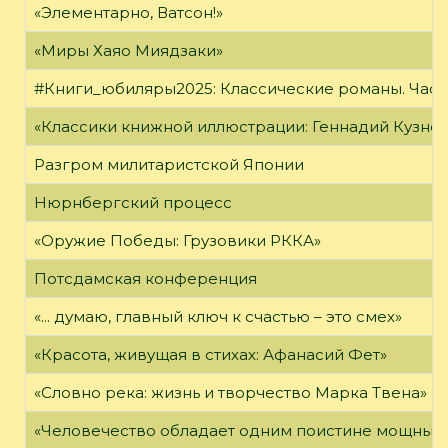
«Элементарно, Ватсон!»
«Миры Хаяо Миядзаки»
#Книги_юбиляры2025: Классические романы. Часть
«Классики книжной иллюстрации: Геннадий Кузне
Разгром милитаристской Японии
Нюрнбергский процесс
«Оружие Победы: Грузовики РККА»
Потсдамская конференция
«... думаю, главный ключ к счастью – это смех»
«Красота, живущая в стихах: Афанасий Фет»
«Словно река: жизнь и творчество Марка Твена»
«Человечество обладает одним поистине мощным о