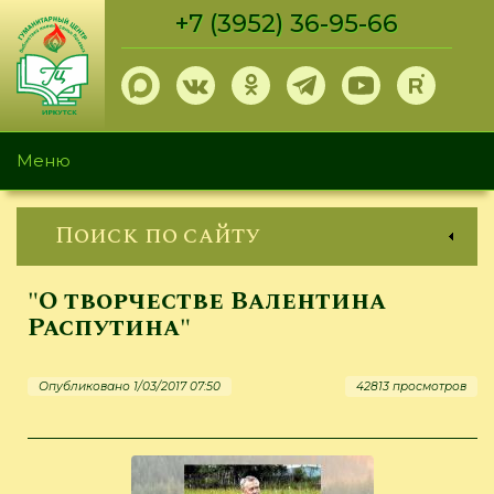
Перейти
+7 (3952) 36-95-66
к
основному
содержанию
Меню
Поиск по сайту
"О творчестве Валентина
Распутина"
Опубликовано 1/03/2017 07:50
42813 просмотров