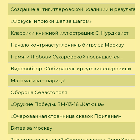
Создание антигитлеровской коалиции и результат
«Фокусы и трюки шаг за шагом»
Классики книжной иллюстрации: С. Нурдквист
Начало контрнаступления в битве за Москву
Памяти Любови Сухаревской посвящается...
Видеообзор «Собиратель иркутских сокровищ»
Математика – царица!
Оборона Севастополя
«Оружие Победы. БМ-13-16 «Катюша»
«Очарованная странница сказок Приленья»
Битва за Москву
Знакомство с книгой «Застенчивость» Линн Хенде