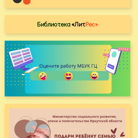
Библиотека
«Лит
Рес»