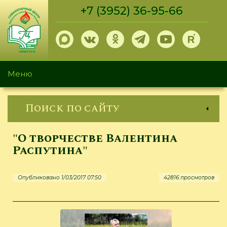
Перейти
+7 (3952) 36-95-66
к
основному
содержанию
Меню
Поиск по сайту
"О творчестве Валентина
Распутина"
Опубликовано 1/03/2017 07:50
42816 просмотров