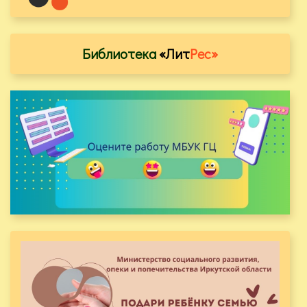
Библиотека
«Лит
Рес»