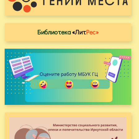
Библиотека
«Лит
Рес»