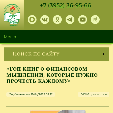
Перейти
+7 (3952) 36-95-66
к
основному
содержанию
Меню
Поиск по сайту
«Топ книг о финансовом
мышлении, которые нужно
прочесть каждому»
Опубликовано 21/04/2022 09:32
34540 просмотров