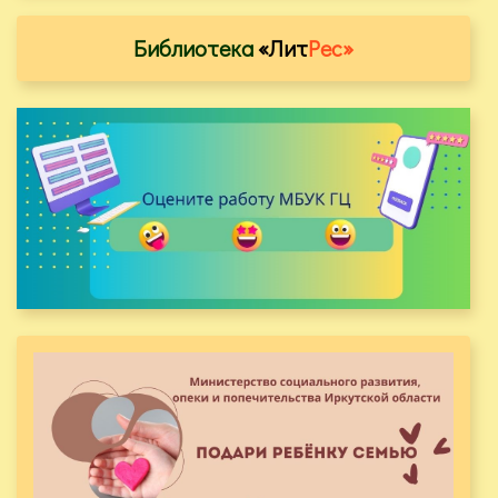
Библиотека
«Лит
Рес»