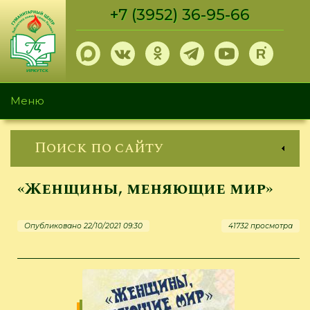
Перейти
+7 (3952) 36-95-66
к
основному
содержанию
Меню
Поиск по сайту
«Женщины, меняющие мир»
Опубликовано 22/10/2021 09:30
41732 просмотра