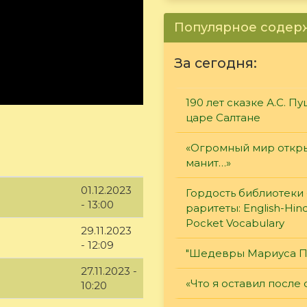
Популярное соде
За сегодня:
190 лет сказке А.С. П
царе Салтане
«Огромный мир откры
манит…»
01.12.2023
Гордость библиотеки 
- 13:00
раритеты: English-Hind
Pocket Vocabulary
29.11.2023
- 12:09
"Шедевры Мариуса П
27.11.2023 -
«Что я оставил после 
10:20