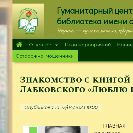
Перейти
Гуманитарный цент
к
основному
библиотека имени 
содержанию
Чтение — только начало, творч
О центре
План мероприятий
Новин
Осторожно, мошенники!
Знакомство с книгой
Лабковского «Люблю 
Опубликовано 23/04/2023 10:00
ГЛАВНАЯ