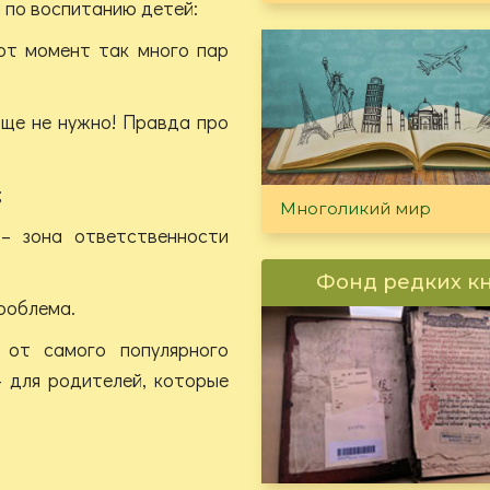
 по воспитанию детей:
тот момент так много пар
бще не нужно! Правда про
;
Многоликий мир
 – зона ответственности
Фонд редких к
проблема.
 от самого популярного
— для родителей, которые