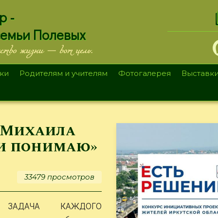
.
р -
семьи Полевых
ество жизни — вот цель.
ки
Родителям и учителям
Фотогалерея
Выставк
 Михаила
и понимаю»
33479 просмотров
 ЗАДАЧА КАЖДОГО