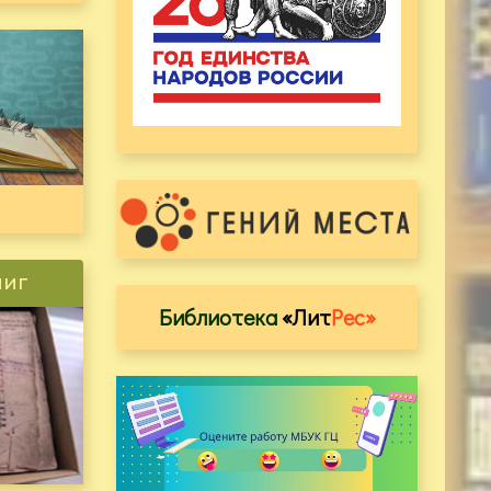
ниг
Библиотека
«Лит
Рес»