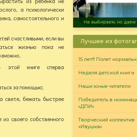
растить из ребенка не
ослого, а психологически
века, самостоятельного и
В огне не горит, в воде 
етей счастливыми, если вы
Лучшее из фотога
аться жизнью пока не
озможно.
15 лет!!! Полет нормаль
в этой книге сперва
Неделя детской книги
Наши юные читатели
ться за помощью;
 свете, бежать быстрее
Победитель в номинац
«ДПИ»
 из своего собственного
Творческий коллектив
«Ивушка»