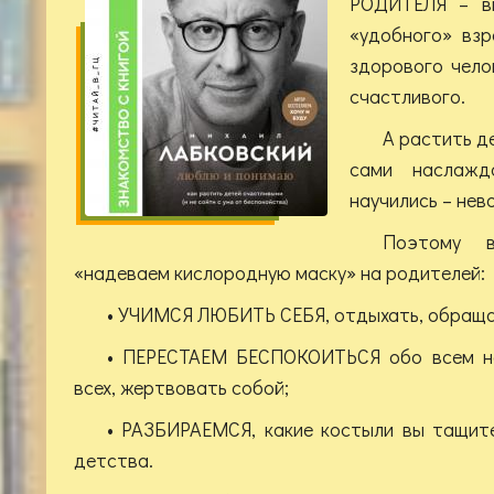
РОДИТЕЛЯ – вы
«удобного» взр
здорового чело
счастливого.
А растить д
сами наслажд
научились – нев
Поэтому 
«надеваем кислородную маску» на родителей:
• УЧИМСЯ ЛЮБИТЬ СЕБЯ, отдыхать, обраща
• ПЕРЕСТАЕМ БЕСПОКОИТЬСЯ обо всем на
всех, жертвовать собой;
• РАЗБИРАЕМСЯ, какие костыли вы тащите
детства.