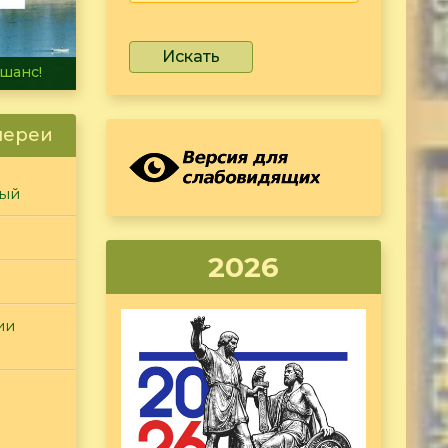
Искать
не тонет
лереи
ный
2026
ии