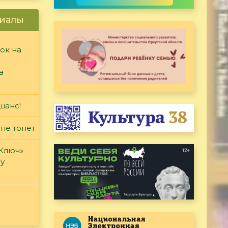
иалы
ок на
а
шанс!
 не тонет
«Ключ»
ду