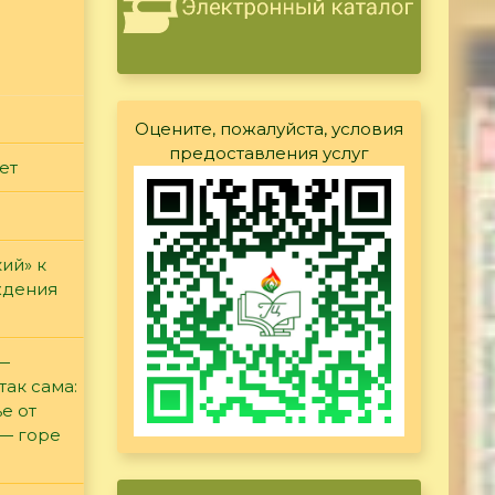
Оцените, пожалуйста, условия
предоставления услуг
ет
ий» к
ждения
 —
так сама:
е от
 — горе