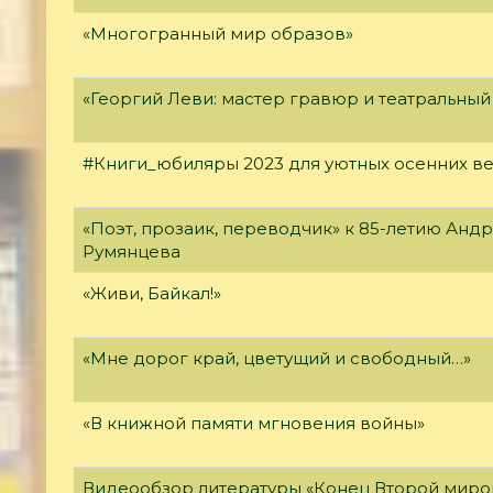
«Многогранный мир образов»
«Георгий Леви: мастер гравюр и театральный
#Книги_юбиляры 2023 для уютных осенних в
«Поэт, прозаик, переводчик» к 85-летию Анд
Румянцева
«Живи, Байкал!»
«Мне дорог край, цветущий и свободный…»
«В книжной памяти мгновения войны»
Видеообзор литературы «Конец Второй миро