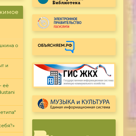
ржимое
ушкина о
т и
- её
ustani
етипа"
себя?»