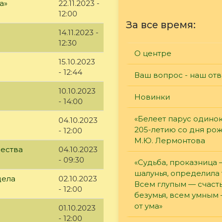
а»
22.11.2023 -
12:00
За все время:
14.11.2023 -
12:30
О центре
15.10.2023
- 12:44
Ваш вопрос - наш отв
10.10.2023
Новинки
- 14:00
«Белеет парус одинок
04.10.2023
205-летию со дня ро
- 12:00
М.Ю. Лермонтова
чества
04.10.2023
- 09:30
«Судьба, проказница
шалунья, определила 
дела
02.10.2023
Всем глупым — счасть
- 12:00
безумья, всем умным
от ума»
01.10.2023
- 12:00