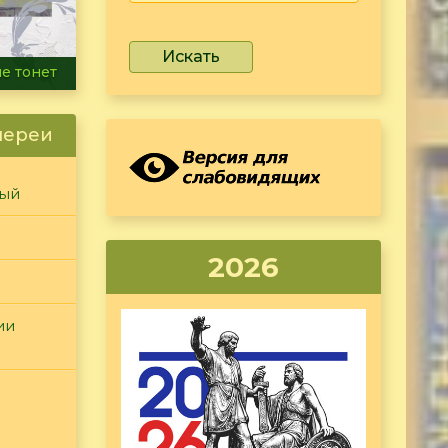
Искать
ammer
лереи
ный
2026
ии