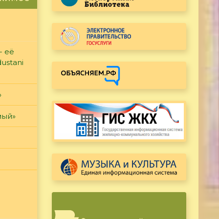
- её
ustani
»
мый»