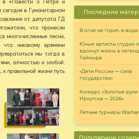
о в «Повести о Петре и
 и сегодня в Гуманитарном
Последние матер
дравления от депутата ГД
лгожители, что пронесли
В огне не горит, в воде
ся многочисленные песни,
 что никакому времени
Юные артисты студии 
вдохнут жизнь в леген
превратиться мы тогда в
Таймыра
ями, алчностью и злобой.
, к правильной жизни путь
«Дети России — сила
государства»
Конкурс «Золотые руки
Иркутска — 2026»
Летние турниры Warh
Популярное соде