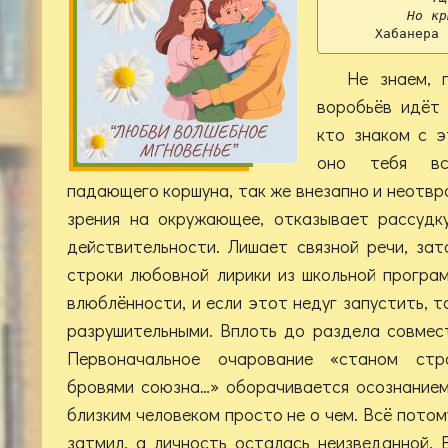
Но кр
Хабанера 
Не знаем, 
воробьёв идёт 
кто знаком с э
оно тебя вс
падающего коршуна, так же внезапно и неотвр
зрения на окружающее, отказывает рассудк
действительности. Лишает связной речи, за
строки любовной лирики из школьной програ
влюблённости, и если этот недуг запустить, 
разрушительными. Вплоть до раздела совмес
Первоначальное очарование «станом стро
бровями союзна…» оборачивается осознанием
близким человеком просто не о чем. Всё потом
затмил, а личность осталась неизведанной. 