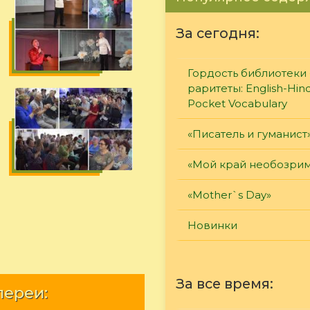
За сегодня:
Гордость библиотеки 
раритеты: English-Hind
Pocket Vocabulary
«Писатель и гуманист
«Мой край необозри
«Mother`s Day»
Новинки
За все время:
лереи: