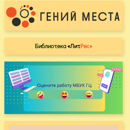
Библиотека
«Лит
Рес»