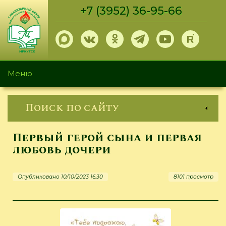
Перейти
+7 (3952) 36-95-66
к
основному
содержанию
Меню
Поиск по сайту
Первый герой сына и первая
любовь дочери
Опубликовано 10/10/2023 16:30
8101 просмотр