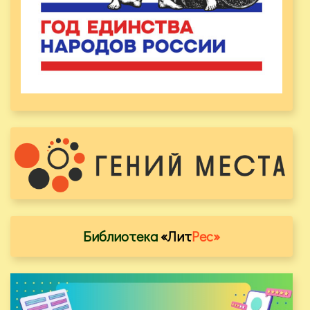
Библиотека
«Лит
Рес»