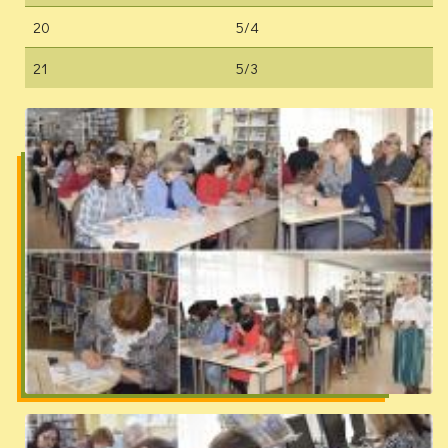
20
5/4
21
5/3