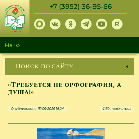
Перейти
+7 (3952) 36-95-66
к
основному
содержанию
Меню
Поиск по сайту
«Требуется не орфография, а
душа!»
Опубликовано 15/05/2025 18:24
4160 просмотров