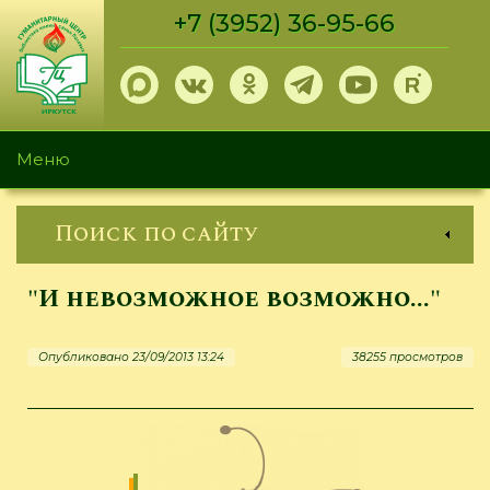
Перейти
+7 (3952) 36-95-66
к
основному
содержанию
Меню
Поиск по сайту
"И невозможное возможно..."
Опубликовано 23/09/2013 13:24
38255 просмотров