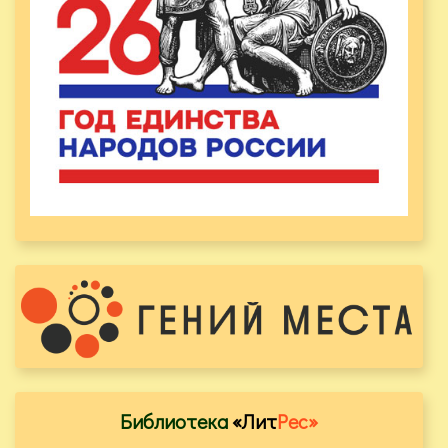
Библиотека
«Лит
Рес»