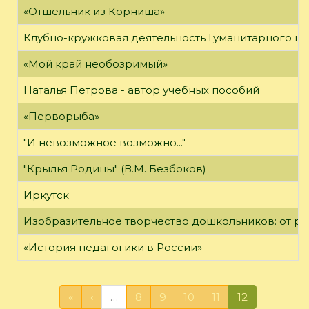
«Отшельник из Корниша»
Клубно-кружковая деятельность Гуманитарного це
«Мой край необозримый»
Наталья Петрова - автор учебных пособий
«Перворыба»
"И невозможное возможно..."
"Крылья Родины" (В.М. Безбоков)
Иркутск
Изобразительное творчество дошкольников: от р
«История педагогики в России»
«
‹
…
8
9
10
11
12