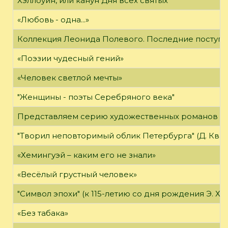
Хэллоуин, или канун Дня всех святых
«Любовь - одна...»
Коллекция Леонида Полевого. Последние поступл
«Поэзии чудесный гений»
«Человек светлой мечты»
"Женщины - поэты Серебряного века"
Представляем серию художественных романов "
"Творил неповторимый облик Петербурга" (Д. Кварен
«Хемингуэй – каким его не знали»
«Весёлый грустный человек»
"Символ эпохи" (к 115-летию со дня рождения Э. Хе
«Без табака»