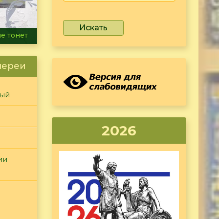
Искать
ammer
лереи
ный
2026
ии