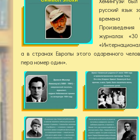
Хемингуэй был
русский язык 
времена С
Произведения
журналах «30
«Интернациональ
а в странах Европы этого одаренного чело
пера номер один».