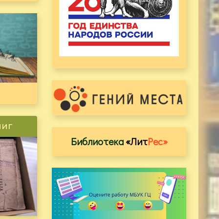
ниг
Библиотека
«Лит
Рес»