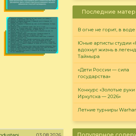
Последние матер
В огне не горит, в воде
Юные артисты студии 
вдохнут жизнь в леген
Таймыра
«Дети России — сила
государства»
Конкурс «Золотые руки
Иркутска — 2026»
Летние турниры Warh
Популярное соде
ndustani
03.08.2026