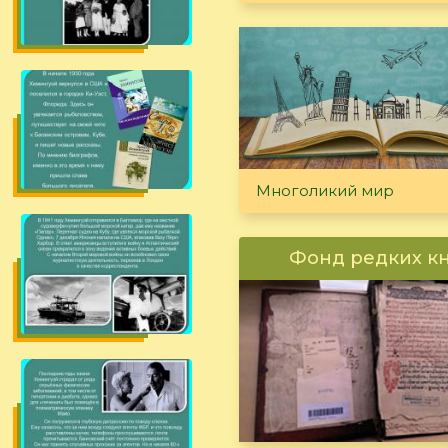
Многоликий мир
Фонд редких к