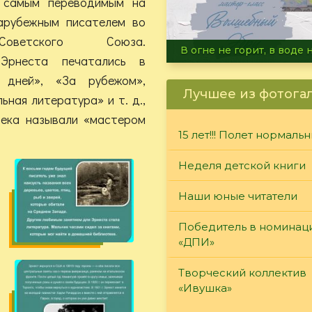
 самым переводимым на
зарубежным писателем во
оветского Союза.
Летние турниры Warh
 Эрнеста печатались в
 дней», «За рубежом»,
Лучшее из фотога
ная литература» и т. д.,
века называли «мастером
15 лет!!! Полет нормаль
Неделя детской книги
Наши юные читатели
Победитель в номинац
«ДПИ»
Творческий коллектив
«Ивушка»