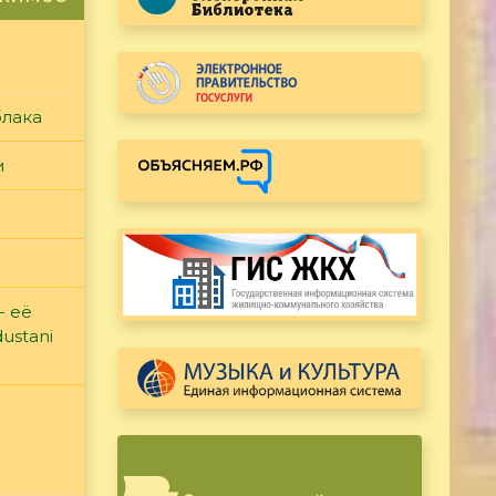
блака
и
- её
ustani