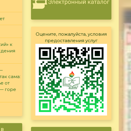
ет
Оцените, пожалуйста, условия
предоставления услуг
ий» к
ждения
 —
так сама:
е от
 — горе
ив