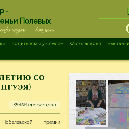
.
р -
семьи Полевых
ество жизни — вот цель.
ки
Родителям и учителям
Фотогалерея
Выставк
-летию со
нгуэя)
38468 просмотров
Нобелевской премии