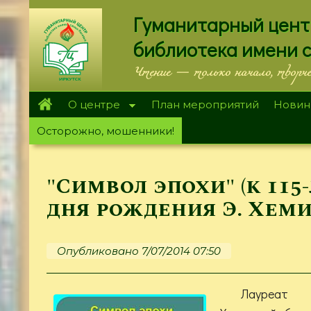
Перейти
Гуманитарный цент
к
основному
библиотека имени 
содержанию
Чтение — только начало, творч
О центре
План мероприятий
Новин
Осторожно, мошенники!
"Символ эпохи" (к 115
дня рождения Э. Хеми
Опубликовано 7/07/2014 07:50
Лауреат 