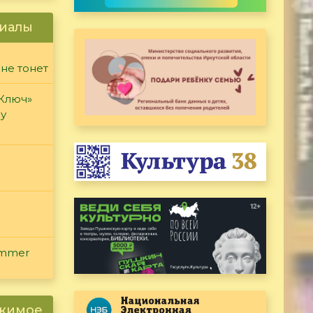
иалы
 не тонет
«Ключ»
ду
ammer
ржимое