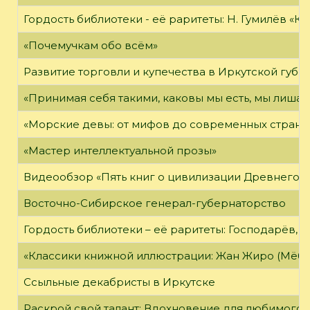
Гордость библиотеки - её раритеты: Н. Гумилёв «Кол
«Почемучкам обо всём»
Развитие торговли и купечества в Иркутской губе
«Принимая себя такими, каковы мы есть, мы лиша
«Морские девы: от мифов до современных страни
«Мастер интеллектуальной прозы»
Видеообзор «Пять книг о цивилизации Древнего 
Восточно-Сибирское генерал-губернаторство
Гордость библиотеки – её раритеты: Господарёв, 
«Классики книжной иллюстрации: Жан Жиро (Мёби
Ссыльные декабристы в Иркутске
Раскрой свой талант: Вдохновение для любимого 