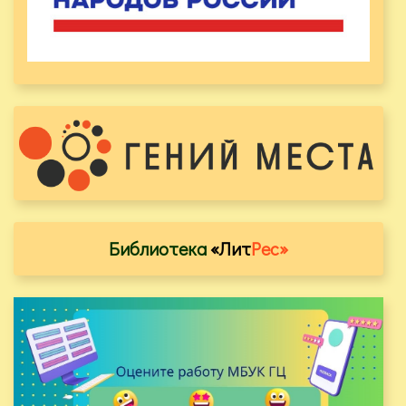
Библиотека
«Лит
Рес»