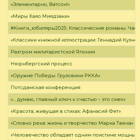
«Элементарно, Ватсон!»
«Миры Хаяо Миядзаки»
#Книги_юбиляры2025: Классические романы. Часть
«Классики книжной иллюстрации: Геннадий Кузне
Разгром милитаристской Японии
Нюрнбергский процесс
«Оружие Победы: Грузовики РККА»
Потсдамская конференция
«... думаю, главный ключ к счастью – это смех»
«Красота, живущая в стихах: Афанасий Фет»
«Словно река: жизнь и творчество Марка Твена»
«Человечество обладает одним поистине мощным о